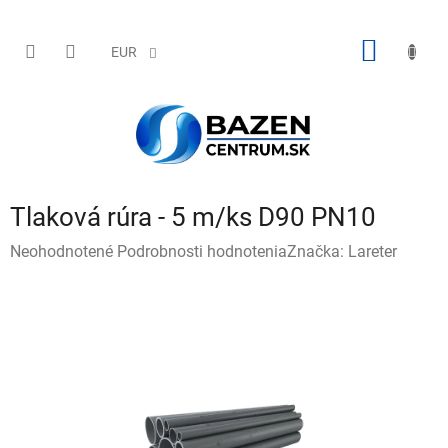
Prejsť
na
obsah
NÁKU
EUR
KOŠÍK
Tlaková rúra - 5 m/ks D90 PN10
Priemerné
Neohodnotené
Podrobnosti hodnotenia
Značka:
Lareter
hodnotenie
produktu
je
0,0
z
5
hviezdičiek.