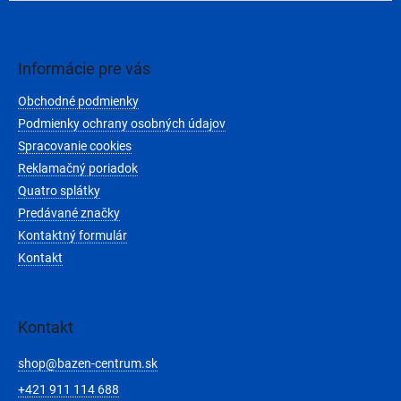
Z
á
p
ä
Informácie pre vás
t
Obchodné podmienky
i
e
Podmienky ochrany osobných údajov
Spracovanie cookies
Reklamačný poriadok
Quatro splátky
Predávané značky
Kontaktný formulár
Kontakt
Kontakt
shop
@
bazen-centrum.sk
+421 911 114 688