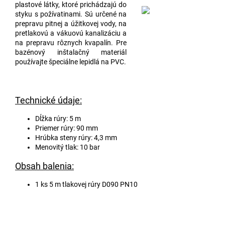
plastové látky, ktoré prichádzajú do
styku s požívatinami. Sú určené na
prepravu pitnej a úžitkovej vody, na
pretlakovú a vákuovú kanalizáciu a
na prepravu rôznych kvapalín. Pre
bazénový inštalačný materiál
používajte špeciálne lepidlá na PVC.
Technické údaje:
Dĺžka rúry: 5 m
Priemer rúry: 90 mm
Hrúbka steny rúry: 4,3 mm
Menovitý tlak: 10 bar
Obsah balenia:
1 ks 5 m tlakovej rúry D090 PN10