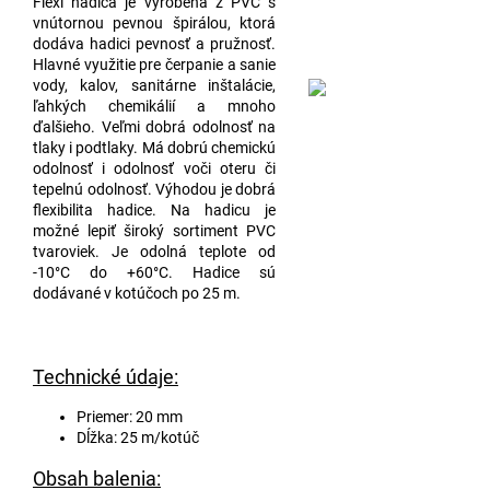
Flexi hadica je vyrobená z PVC s
vnútornou pevnou špirálou, ktorá
dodáva hadici pevnosť a pružnosť.
Hlavné využitie pre čerpanie a sanie
vody, kalov, sanitárne inštalácie,
ľahkých chemikálií a mnoho
ďalšieho. Veľmi dobrá odolnosť na
tlaky i podtlaky. Má dobrú chemickú
odolnosť i odolnosť voči oteru či
tepelnú odolnosť. Výhodou je dobrá
flexibilita hadice. Na hadicu je
možné lepiť široký sortiment PVC
tvaroviek. Je odolná teplote od
-10°C do +60°C. Hadice sú
dodávané v kotúčoch po 25 m.
Technické údaje:
Priemer: 20 mm
Dĺžka: 25 m/kotúč
Obsah balenia: