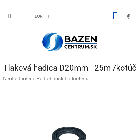
Prejsť
na
obsah
NÁKU
EUR
KOŠÍK
Tlaková hadica D20mm - 25m /kotúč
Priemerné
Neohodnotené
Podrobnosti hodnotenia
hodnotenie
produktu
je
0,0
z
5
hviezdičiek.