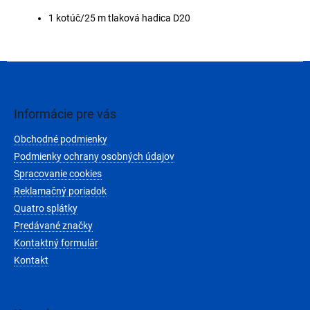
1 kotúč/25 m tlaková hadica D20
Z
á
p
ä
Informácie pre vás
t
Obchodné podmienky
i
e
Podmienky ochrany osobných údajov
Spracovanie cookies
Reklamačný poriadok
Quatro splátky
Predávané značky
Kontaktný formulár
Kontakt