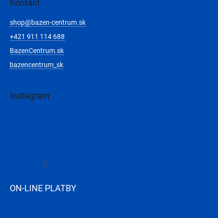
Kontakt
shop
@
bazen-centrum.sk
+421 911 114 688
BazenCentrum.sk
bazencentrum_sk
Instagram
Sledovať na Instagrame
ON-LINE PLATBY