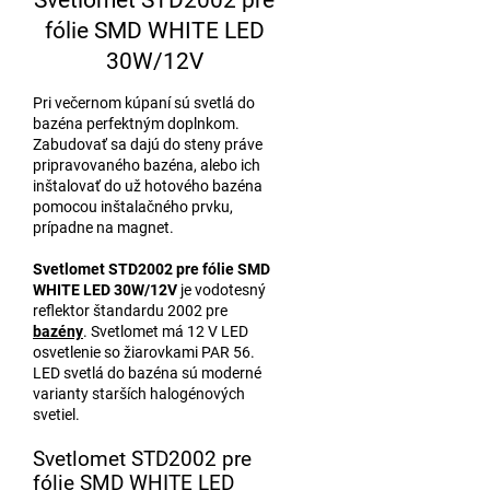
fólie SMD WHITE LED
30W/12V
Pri večernom kúpaní sú svetlá do
bazéna perfektným doplnkom.
Zabudovať sa dajú do steny práve
pripravovaného bazéna, alebo ich
inštalovať do už hotového bazéna
pomocou inštalačného prvku,
prípadne na magnet.
Svetlomet STD2002 pre fólie SMD
WHITE LED 30W/12V
je vodotesný
reflektor štandardu 2002 pre
bazény
. Svetlomet má 12 V LED
osvetlenie so žiarovkami PAR 56.
LED svetlá do bazéna sú moderné
varianty starších halogénových
svetiel.
Svetlomet STD2002 pre
fólie SMD WHITE LED