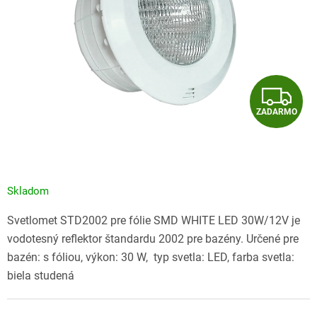
Z
ZADARMO
A
D
A
Skladom
R
Svetlomet STD2002 pre fólie SMD WHITE LED 30W/12V je
M
vodotesný reflektor štandardu 2002 pre bazény. Určené pre
bazén: s fóliou, výkon: 30 W, typ svetla: LED, farba svetla:
O
biela studená