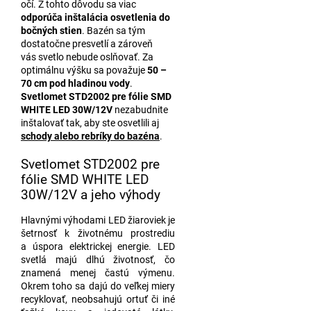
očí. Z tohto dôvodu sa viac
odporúča inštalácia osvetlenia do
bočných stien
. Bazén sa tým
dostatočne presvetlí a zároveň
vás svetlo nebude oslňovať. Za
optimálnu výšku sa považuje
50 –
70 cm pod hladinou vody
.
Svetlomet STD2002 pre fólie SMD
WHITE LED 30W/12V
nezabudnite
inštalovať tak, aby ste osvetlili aj
schody alebo rebríky do bazéna
.
Svetlomet STD2002 pre
fólie SMD WHITE LED
30W/12V a jeho výhody
Hlavnými výhodami LED žiaroviek je
šetrnosť k životnému prostrediu
a úspora elektrickej energie. LED
svetlá majú dlhú životnosť, čo
znamená menej častú výmenu.
Okrem toho sa dajú do veľkej miery
recyklovať, neobsahujú ortuť či iné