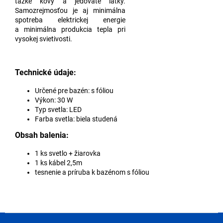
ťažké kovy a jedovaté látky.
Samozrejmosťou je aj minimálna
spotreba elektrickej energie
a minimálna produkcia tepla pri
vysokej svietivosti.
Technické údaje:
Určené pre bazén: s fóliou
Výkon: 30 W
Typ svetla: LED
Farba svetla: biela studená
Obsah balenia:
1 ks svetlo + žiarovka
1 ks kábel 2,5m
tesnenie a príruba k bazénom s fóliou
Z