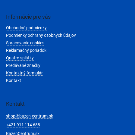
á
p
ä
Informácie pre vás
t
Obchodné podmienky
i
e
Podmienky ochrany osobných údajov
Spracovanie cookies
Reklamačný poriadok
Quatro splátky
Predávané značky
Kontaktný formulár
Kontakt
Kontakt
shop
@
bazen-centrum.sk
+421 911 114 688
BazenCentrum.sk