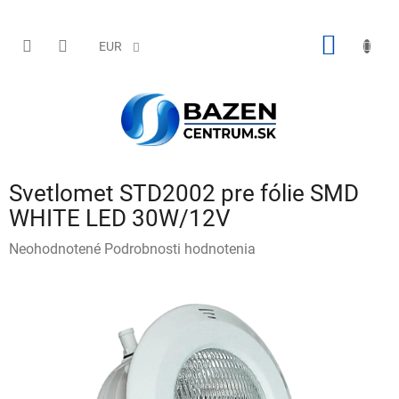
Prejsť
na
obsah
NÁKU
EUR
KOŠÍK
Svetlomet STD2002 pre fólie SMD
WHITE LED 30W/12V
Priemerné
Neohodnotené
Podrobnosti hodnotenia
hodnotenie
produktu
je
0,0
z
5
hviezdičiek.