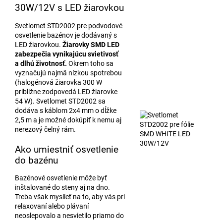
30W/12V s LED žiarovkou
Svetlomet STD2002 pre podvodové
osvetlenie bazénov je dodávaný s
LED žiarovkou.
Žiarovky SMD LED
zabezpečia vynikajúcu svietivosť
a dlhú životnosť.
Okrem toho sa
vyznačujú najmä nízkou spotrebou
(halogénová žiarovka 300 W
približne zodpovedá LED žiarovke
54 W). Svetlomet STD2002 sa
dodáva s káblom 2x4 mm o dĺžke
2,5 m a je možné dokúpiť k nemu aj
nerezový čelný rám.
Ako umiestniť osvetlenie
do bazénu
Bazénové osvetlenie môže byť
inštalované do steny aj na dno.
Treba však myslieť na to, aby vás pri
relaxovaní alebo plávaní
neoslepovalo a nesvietilo priamo do