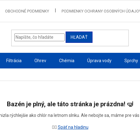
OBCHODNÉ PODMIENKY
PODMIENKY OCHRANY OSOBNÝCH ÚDAJO
HĽADAŤ
Filtrácia
Ohrev
Chémia
Úprava vody
Sprchy
Bazén je plný, ale táto stránka je prázdna!
🤿
izla rýchlejšie ako chlór na letnom slnku. Ale nebojte sa, máme pre vá
🏊‍♂️
Späť na hladinu