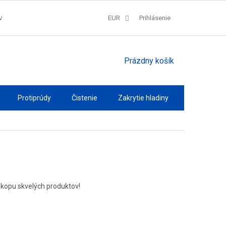
V
SPRACOVANIE COOKIES
EUR
REKLAMAČNÝ PORIADOK
Prihlásenie
QUAT
NÁKUPNÝ
Prázdny košík
KOŠÍK
Protiprúdy
Čistenie
Zakrytie hladiny
Osvetlenie
s kopu skvelých produktov!