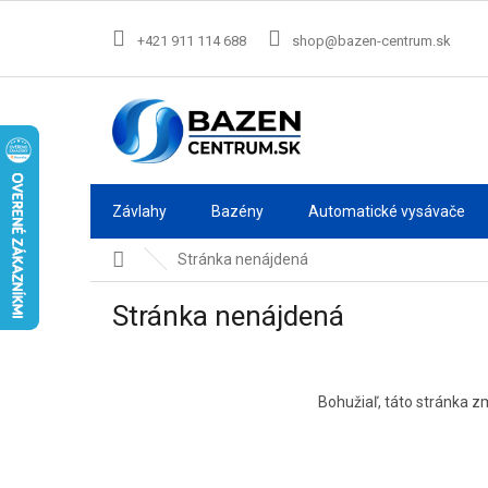
Prejsť
na
+421 911 114 688
shop@bazen-centrum.sk
obsah
Závlahy
Bazény
Automatické vysávače
Domov
Stránka nenájdená
Stránka nenájdená
Bohužiaľ, táto stránka zm