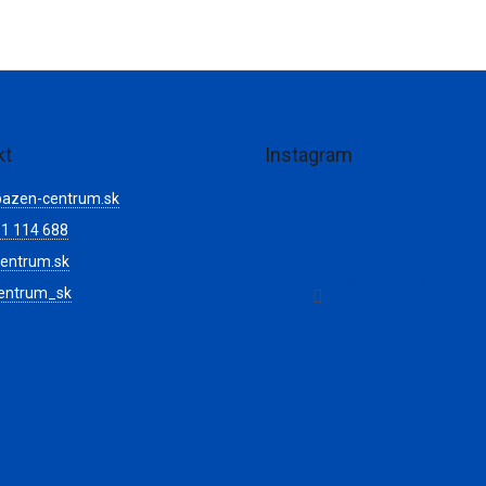
kt
Instagram
bazen-centrum.sk
1 114 688
entrum.sk
Sledovať na Instagr
entrum_sk