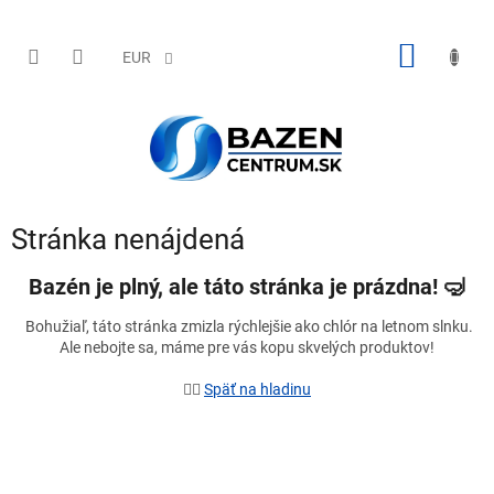
Prejsť
na
obsah
NÁKU
EUR
KOŠÍK
Stránka nenájdená
Bazén je plný, ale táto stránka je prázdna!
🤿
Bohužiaľ, táto stránka zmizla rýchlejšie ako chlór na letnom slnku.
Ale nebojte sa, máme pre vás kopu skvelých produktov!
🏊‍♂️
Späť na hladinu