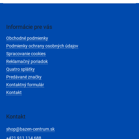
Z
á
p
ä
Informácie pre vás
t
Obchodné podmienky
i
e
Podmienky ochrany osobných údajov
Spracovanie cookies
Reklamačný poriadok
Quatro splátky
Predávané značky
Kontaktný formulár
Kontakt
Kontakt
shop
@
bazen-centrum.sk
+421 911 114 688