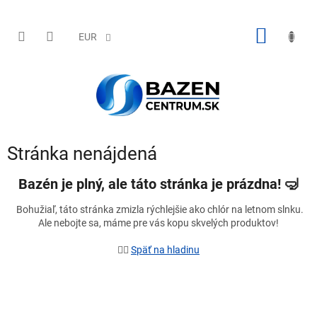
Prejsť
na
obsah
NÁKU
EUR
KOŠÍK
Stránka nenájdená
Bazén je plný, ale táto stránka je prázdna!
🤿
Bohužiaľ, táto stránka zmizla rýchlejšie ako chlór na letnom slnku.
Ale nebojte sa, máme pre vás kopu skvelých produktov!
🏊‍♂️
Späť na hladinu