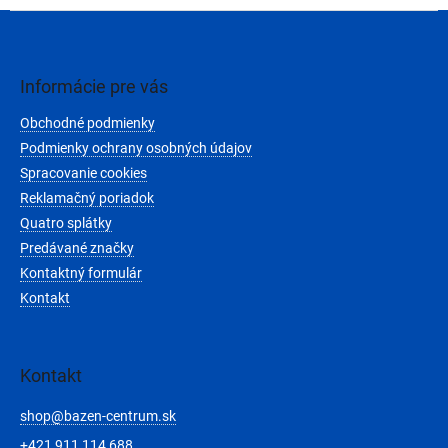
Z
á
p
ä
Informácie pre vás
t
Obchodné podmienky
i
e
Podmienky ochrany osobných údajov
Spracovanie cookies
Reklamačný poriadok
Quatro splátky
Predávané značky
Kontaktný formulár
Kontakt
Kontakt
shop
@
bazen-centrum.sk
+421 911 114 688