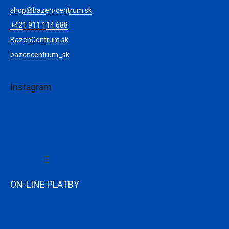
shop
@
bazen-centrum.sk
+421 911 114 688
BazenCentrum.sk
bazencentrum_sk
Instagram
Sledovať na Instagrame
ON-LINE PLATBY