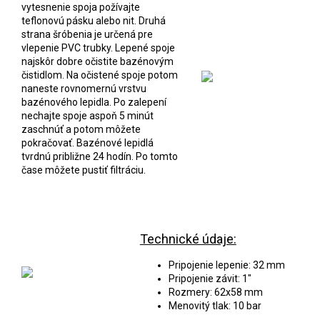
vytesnenie spoja požívajte
teflonovú pásku alebo nit. Druhá
strana šróbenia je určená pre
vlepenie PVC trubky. Lepené spoje
najskôr dobre očistite bazénovým
čistidlom. Na očistené spoje potom
naneste rovnomernú vrstvu
bazénového lepidla. Po zalepení
nechajte spoje aspoň 5 minút
zaschnúť a potom môžete
pokračovať. Bazénové lepidlá
tvrdnú približne 24 hodín. Po tomto
čase môžete pustiť filtráciu.
Technické údaje:
Pripojenie lepenie: 32 mm
Pripojenie závit: 1"
Rozmery: 62x58 mm
Menovitý tlak: 10 bar