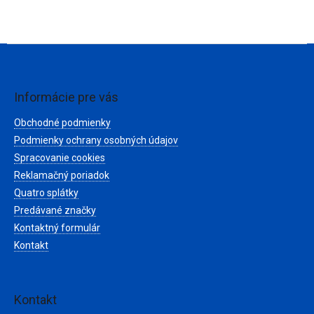
Z
á
p
ä
Informácie pre vás
t
Obchodné podmienky
i
e
Podmienky ochrany osobných údajov
Spracovanie cookies
Reklamačný poriadok
Quatro splátky
Predávané značky
Kontaktný formulár
Kontakt
Kontakt