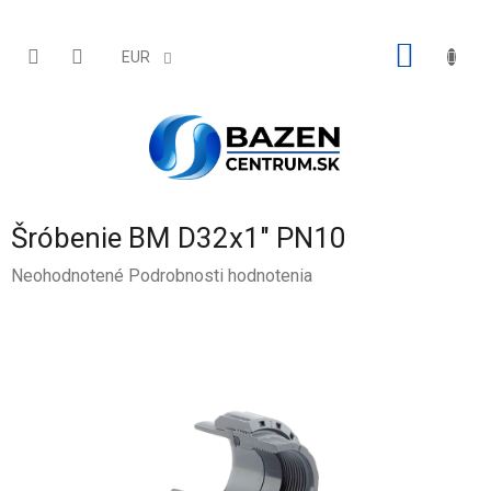
Prejsť
na
obsah
NÁKU
EUR
KOŠÍK
Šróbenie BM D32x1" PN10
Priemerné
Neohodnotené
Podrobnosti hodnotenia
hodnotenie
produktu
je
0,0
z
5
hviezdičiek.