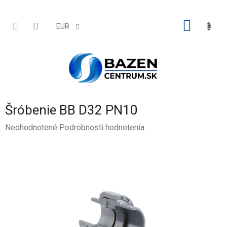
Prejsť
na
obsah
NÁKU
EUR
KOŠÍK
Šróbenie BB D32 PN10
Priemerné
Neohodnotené
Podrobnosti hodnotenia
hodnotenie
produktu
je
0,0
z
5
hviezdičiek.