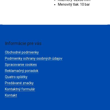
Menovitý tlak: 10 bar
Z
á
p
ä
Informácie pre vás
t
Obchodné podmienky
i
e
Podmienky ochrany osobných údajov
Spracovanie cookies
Reklamačný poriadok
Quatro splátky
Predávané značky
Kontaktný formulár
Kontakt