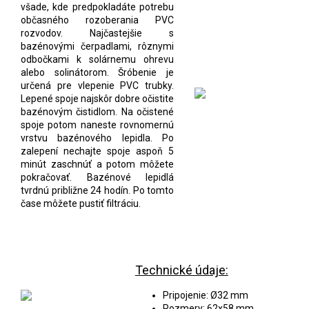
všade, kde predpokladáte potrebu
občasného rozoberania PVC
rozvodov. Najčastejšie s
bazénovými čerpadlami, rôznymi
odbočkami k solárnemu ohrevu
alebo solinátorom. Šróbenie je
určená pre vlepenie PVC trubky.
Lepené spoje najskôr dobre očistite
bazénovým čistidlom. Na očistené
spoje potom naneste rovnomernú
vrstvu bazénového lepidla. Po
zalepení nechajte spoje aspoň 5
minút zaschnúť a potom môžete
pokračovať. Bazénové lepidlá
tvrdnú približne 24 hodín. Po tomto
čase môžete pustiť filtráciu.
Technické údaje:
Pripojenie: Ø32 mm
Rozmery: 62x58 mm