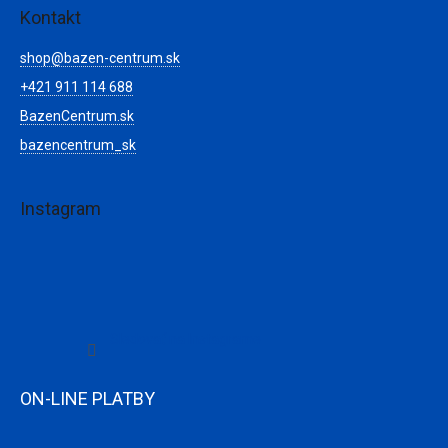
Kontakt
shop
@
bazen-centrum.sk
+421 911 114 688
BazenCentrum.sk
bazencentrum_sk
Instagram
Sledovať na Instagrame
ON-LINE PLATBY