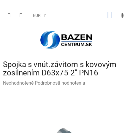
Prejsť
na
obsah
NÁKU
EUR
KOŠÍK
Spojka s vnút.závitom s kovovým
zosilnením D63x75-2" PN16
Priemerné
Neohodnotené
Podrobnosti hodnotenia
hodnotenie
produktu
je
0,0
z
5
hviezdičiek.