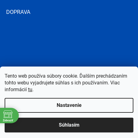
DOPRAVA
Tento web používa súbory cookie. Ďalším prechádzaním
tohto webu vyjadrujete súhlas s ich používaním. Viac
informácií
tu
.
Nastavenie
Copyright 2026
Bazen-Centrum.sk
. Všetky práva vyhradené.
Upraviť
Zobraziť
Súhlasím
nastavenie cookies