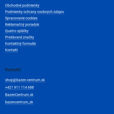
t
Obchodné podmienky
i
e
Podmienky ochrany osobných údajov
Spracovanie cookies
Reklamačný poriadok
Quatro splátky
Predávané značky
Kontaktný formulár
Kontakt
Kontakt
shop
@
bazen-centrum.sk
+421 911 114 688
BazenCentrum.sk
bazencentrum_sk