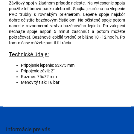
Závitový spoj v žiadnom prípade nelepte. Na vytesnenie spoja
použite teflónovú pásku alebo nit. Spojka je určená na vlepenie
PVC trubky s rovnakým priemerom. Lepené spoje najskôr
dobre očistite bazénovým čistidlom. Na očistené spoje potom
naneste rovnomernú vrstvu bazénového lepidla. Po zalepení
nechajte spoje aspoň 5 minút zaschnúť a potom môžete
pokračovať. Bazénové lepidlá tvrdnú približne 10 - 12 hodín. Po
tomto čase môžete pustiť filtráciu.
Technické údaje:
Pripojenie lepenie: 63x75 mm
Pripojenie závit: 2"
Rozmer: 75x72 mm
Menovitý tlak: 16 bar
Z
á
p
ä
Informácie pre vás