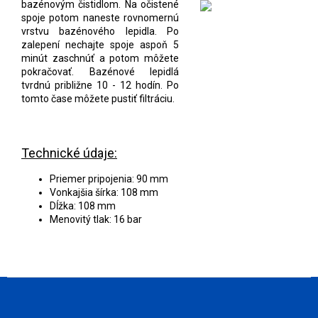
bazénovým čistidlom. Na očistené
spoje potom naneste rovnomernú
vrstvu bazénového lepidla. Po
zalepení nechajte spoje aspoň 5
minút zaschnúť a potom môžete
pokračovať. Bazénové lepidlá
tvrdnú približne 10 - 12 hodín. Po
tomto čase môžete pustiť filtráciu.
Technické údaje:
Priemer pripojenia: 90 mm
Vonkajšia šírka: 108 mm
Dĺžka: 108 mm
Menovitý tlak: 16 bar
Z
á
p