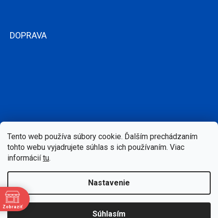
DOPRAVA
Tento web používa súbory cookie. Ďalším prechádzaním
tohto webu vyjadrujete súhlas s ich používaním. Viac
informácií
tu
.
Nastavenie
Copyright 2026
Bazen-Centrum.sk
. Všetky práva vyhradené.
Zobraziť
Súhlasím
Upraviť nastavenie cookies
e