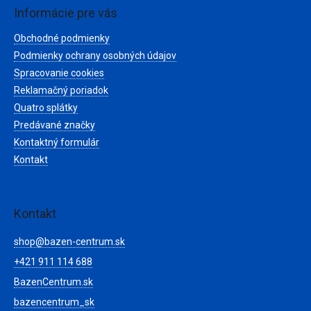
ä
Informácie pre vás
t
Obchodné podmienky
i
e
Podmienky ochrany osobných údajov
Spracovanie cookies
Reklamačný poriadok
Quatro splátky
Predávané značky
Kontaktný formulár
Kontakt
Kontakt
shop
@
bazen-centrum.sk
+421 911 114 688
BazenCentrum.sk
bazencentrum_sk