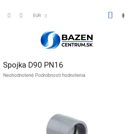
Prejsť
na
obsah
NÁKU
EUR
KOŠÍK
Spojka D90 PN16
Priemerné
Neohodnotené
Podrobnosti hodnotenia
hodnotenie
produktu
je
0,0
z
5
hviezdičiek.