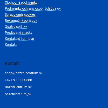
Obchodné podmienky
i
e
Podmienky ochrany osobných údajov
Spracovanie cookies
Reklamačný poriadok
Quatro splátky
Predávané značky
Kontaktný formulár
Kontakt
Kontakt
shop
@
bazen-centrum.sk
+421 911 114 688
BazenCentrum.sk
bazencentrum_sk