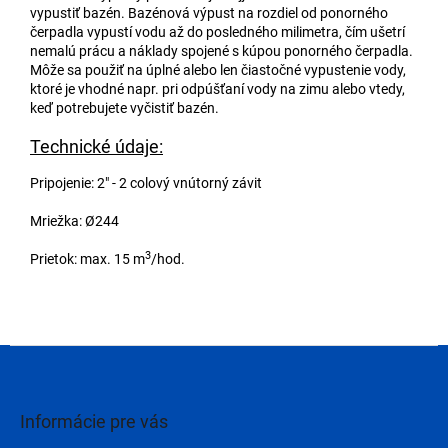
vypustiť bazén. Bazénová výpust na rozdiel od ponorného
čerpadla vypustí vodu až do posledného milimetra, čím ušetrí
nemalú prácu a náklady spojené s kúpou ponorného čerpadla.
Môže sa použiť na úplné alebo len čiastočné vypustenie vody,
ktoré je vhodné napr. pri odpúšťaní vody na zimu alebo vtedy,
keď potrebujete vyčistiť bazén.
Technické údaje:
Pripojenie: 2" - 2 colový vnútorný závit
Mriežka: Ø244
3
Prietok: max. 15 m
/hod.
Z
á
p
ä
Informácie pre vás
t