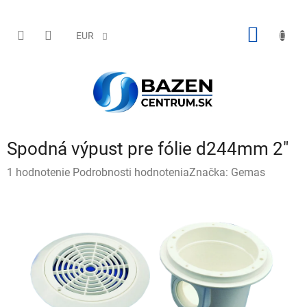
Prejsť
na
obsah
NÁKU
EUR
KOŠÍK
Spodná výpust pre fólie d244mm 2"
Priemerné
1 hodnotenie
Podrobnosti hodnotenia
Značka:
Gemas
hodnotenie
produktu
je
5,0
z
5
hviezdičiek.