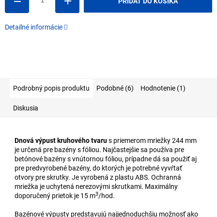
PRIDAŤ DO KOŠÍKA
Detailné informácie
Podrobný popis produktu
Podobné (6)
Hodnotenie (1)
Diskusia
Dnová výpust kruhového tvaru
s priemerom mriežky 244 mm
je určená pre bazény s fóliou. Najčastejšie sa používa pre
betónové bazény s vnútornou fóliou, prípadne dá sa použiť aj
pre predvyrobené bazény, do ktorých je potrebné vyvŕtať
otvory pre skrutky. Je vyrobená z plastu ABS. Ochranná
mriežka je uchytená nerezovými skrutkami. Maximálny
3
doporučený prietok je 15 m
/hod.
Bazénové výpusty predstavujú najjednoduchšiu možnosť ako