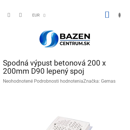
Prejsť
na
obsah
NÁKU
EUR
KOŠÍK
Spodná výpust betonová 200 x
200mm D90 lepený spoj
Priemerné
Neohodnotené
Podrobnosti hodnotenia
Značka:
Gemas
hodnotenie
produktu
je
0,0
z
5
hviezdičiek.