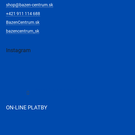
shop
@
bazen-centrum.sk
+421 911 114 688
BazenCentrum.sk
bazencentrum_sk
Instagram
Sledovať na Instagrame
ON-LINE PLATBY