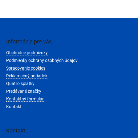
Z
á
p
ä
Informácie pre vás
t
Obchodné podmienky
i
e
Podmienky ochrany osobných údajov
Spracovanie cookies
Reklamačný poriadok
Quatro splátky
Predávané značky
Kontaktný formulár
Kontakt
Kontakt