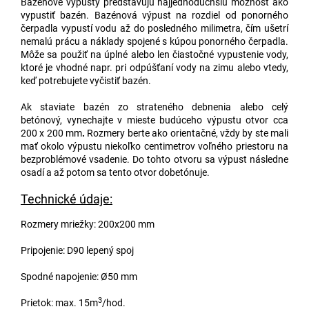
Bazénové výpusty predstavujú najjednoduchšiu možnosť ako
vypustiť bazén. Bazénová výpust na rozdiel od ponorného
čerpadla vypustí vodu až do posledného milimetra, čím ušetrí
nemalú prácu a náklady spojené s kúpou ponorného čerpadla.
Môže sa použiť na úplné alebo len čiastočné vypustenie vody,
ktoré je vhodné napr. pri odpúšťaní vody na zimu alebo vtedy,
keď potrebujete vyčistiť bazén.
Ak staviate bazén zo strateného debnenia alebo celý
betónový, vynechajte v mieste budúceho výpustu otvor cca
200 x 200 mm
.
Rozmery berte ako orientačné, vždy by ste mali
mať okolo výpustu niekoľko centimetrov voľného priestoru na
bezproblémové vsadenie. Do tohto otvoru sa výpust následne
osadí a až potom sa tento otvor dobetónuje.
Technické údaje:
Rozmery mriežky: 200x200 mm
Pripojenie: D90 lepený spoj
Spodné napojenie: Ø50 mm
3
Prietok: max. 15m
/hod.