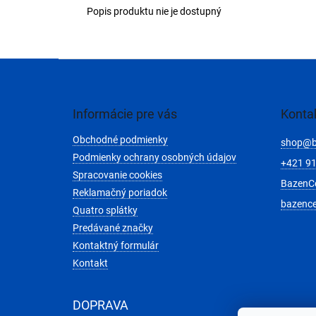
Popis produktu nie je dostupný
Z
á
p
ä
Informácie pre vás
Konta
t
Obchodné podmienky
i
shop
@
e
Podmienky ochrany osobných údajov
+421 91
Spracovanie cookies
BazenC
Reklamačný poriadok
bazenc
Quatro splátky
Predávané značky
Kontaktný formulár
Kontakt
DOPRAVA