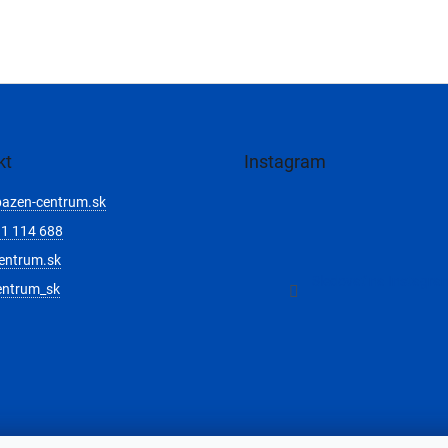
A
R
M
kt
Instagram
bazen-centrum.sk
O
1 114 688
entrum.sk
Sledovať na Instagra
entrum_sk