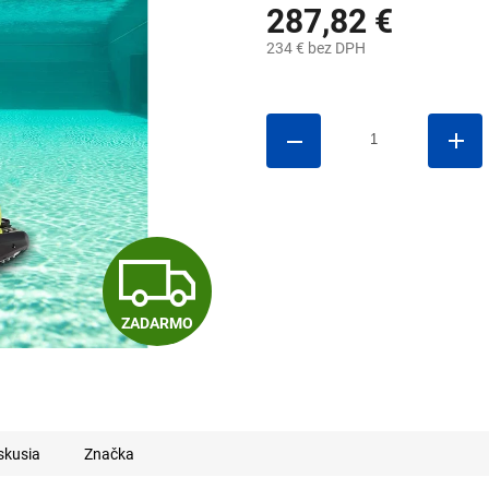
287,82 €
234 € bez DPH
Jednotková
cena:
Z
ZADARMO
A
D
skusia
Značka