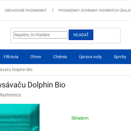
OBCHODNÉ PODMIENKY
PODMIENKY OCHRANY OSOBNÝCH ÚDAJ
HĽADAŤ
Filtrácia
Ohrev
Chémia
Úprava vody
Sprchy
ávaču Dolphin Bio
ysávaču Dolphin Bio
Maytronics
Skladom