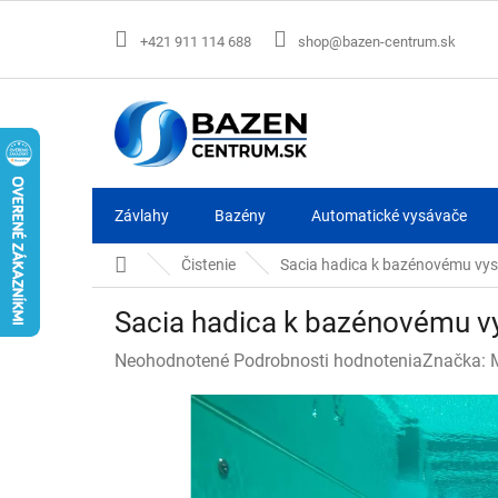
Prejsť
na
+421 911 114 688
shop@bazen-centrum.sk
obsah
Závlahy
Bazény
Automatické vysávače
Domov
Čistenie
Sacia hadica k bazénovému vys
Sacia hadica k bazénovému v
Priemerné
Neohodnotené
Podrobnosti hodnotenia
Značka:
hodnotenie
produktu
je
0,0
z