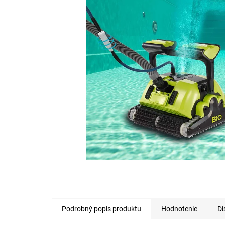
5
hviezdičiek.
Podrobný popis produktu
Hodnotenie
Di