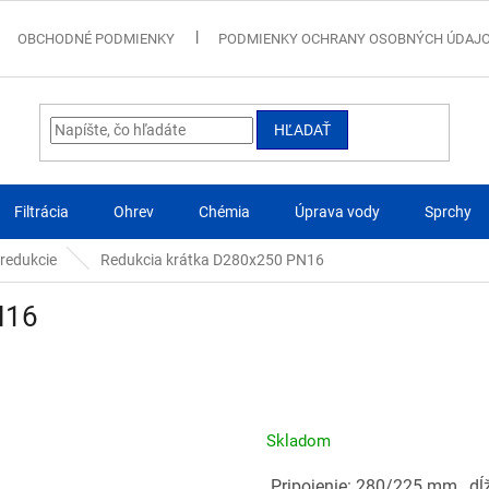
OBCHODNÉ PODMIENKY
PODMIENKY OCHRANY OSOBNÝCH ÚDAJ
HĽADAŤ
Filtrácia
Ohrev
Chémia
Úprava vody
Sprchy
 redukcie
Redukcia krátka D280x250 PN16
N16
Skladom
Pripojenie: 280/225 mm , dĺž