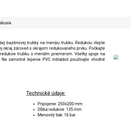
A
R
skusia
M
šej bazénovej trubky na menšiu trubku. Redukciu vlepte
jej okraj zároveň s okrajom redukovaného prvku. Počkajte
o redukcie trubku s menším priemerom. Všetky spoje na
O
m. Na samotné lepenie PVC inštalácií používajte vhodné
Technické údaje:
Pripojenie: 250x200 mm
Dĺžka redukcie: 135 mm
Menovitý tlak: 16 bar