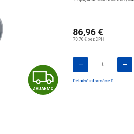
86,96 €
70,70 € bez DPH
Jednotková
cena:
Z
Detailné informácie
ZADARMO
A
D