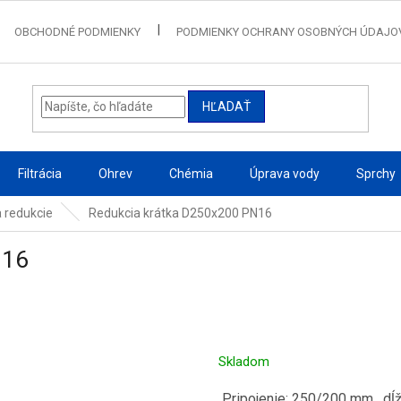
OBCHODNÉ PODMIENKY
PODMIENKY OCHRANY OSOBNÝCH ÚDAJO
HĽADAŤ
Filtrácia
Ohrev
Chémia
Úprava vody
Sprchy
a redukcie
Redukcia krátka D250x200 PN16
N16
Skladom
Pripojenie: 250/200 mm , dĺž