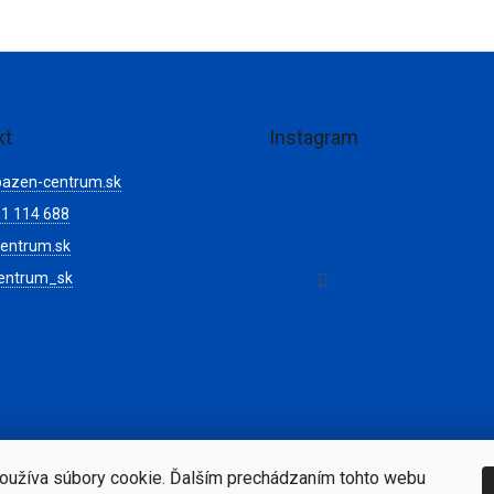
kt
Instagram
bazen-centrum.sk
1 114 688
entrum.sk
Sledovať na Instagr
entrum_sk
oužíva súbory cookie. Ďalším prechádzaním tohto webu