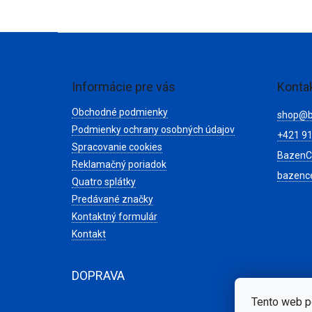
Z
á
p
ä
Informácie pre vás
Konta
t
Obchodné podmienky
i
shop
@
e
Podmienky ochrany osobných údajov
+421 91
Spracovanie cookies
BazenC
Reklamačný poriadok
bazenc
Quatro splátky
Predávané značky
Kontaktný formulár
Kontakt
DOPRAVA
Tento web p