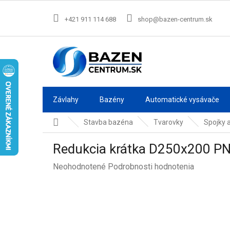
Prejsť
na
+421 911 114 688
shop@bazen-centrum.sk
obsah
Závlahy
Bazény
Automatické vysávače
Domov
Stavba bazéna
Tvarovky
Spojky 
Redukcia krátka D250x200 P
Priemerné
Neohodnotené
Podrobnosti hodnotenia
hodnotenie
produktu
je
0,0
z