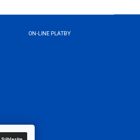
ON-LINE PLATBY
ame
Súhlasím