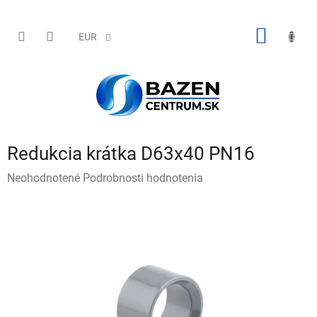
Prejsť
na
obsah
NÁKU
EUR
KOŠÍK
Redukcia krátka D63x40 PN16
Priemerné
Neohodnotené
Podrobnosti hodnotenia
hodnotenie
produktu
je
0,0
z
5
hviezdičiek.