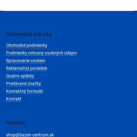
Z
á
p
ä
Informácie pre vás
t
Obchodné podmienky
i
e
Podmienky ochrany osobných údajov
Spracovanie cookies
Reklamačný poriadok
Quatro splátky
Predávané značky
Kontaktný formulár
Kontakt
Kontakt
shop
@
bazen-centrum.sk