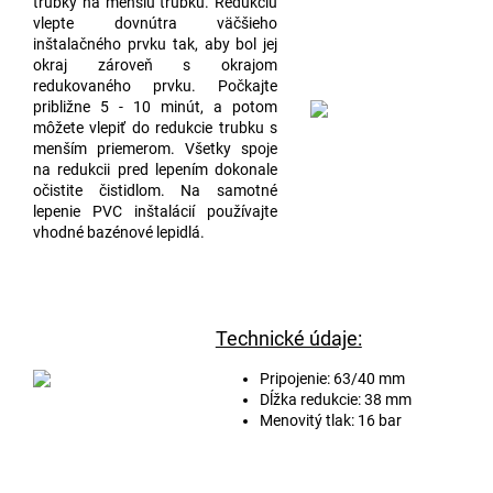
trubky na menšiu trubku. Redukciu
vlepte dovnútra väčšieho
inštalačného prvku tak, aby bol jej
okraj zároveň s okrajom
redukovaného prvku. Počkajte
približne 5 - 10 minút, a potom
môžete vlepiť do redukcie trubku s
menším priemerom. Všetky spoje
na redukcii pred lepením dokonale
očistite čistidlom. Na samotné
lepenie PVC inštalácií používajte
vhodné bazénové lepidlá.
Technické údaje:
Pripojenie: 63/40 mm
Dĺžka redukcie: 38 mm
Menovitý tlak: 16 bar