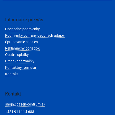
Z
á
p
ä
Informácie pre vás
t
Obchodné podmienky
i
e
Podmienky ochrany osobných údajov
Spracovanie cookies
Reklamačný poriadok
Quatro splátky
Predávané značky
Kontaktný formulár
Kontakt
Kontakt
shop
@
bazen-centrum.sk
+421 911 114 688