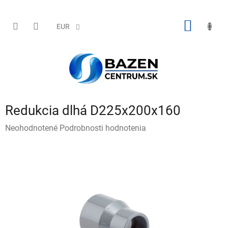
Prejsť
na
obsah
NÁKU
EUR
KOŠÍK
Redukcia dlhá D225x200x160
Priemerné
Neohodnotené
Podrobnosti hodnotenia
hodnotenie
produktu
je
0,0
z
5
hviezdičiek.