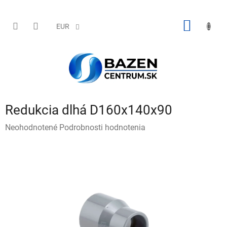
Prejsť
na
obsah
NÁKU
EUR
KOŠÍK
Redukcia dlhá D160x140x90
Priemerné
Neohodnotené
Podrobnosti hodnotenia
hodnotenie
produktu
je
0,0
z
5
hviezdičiek.