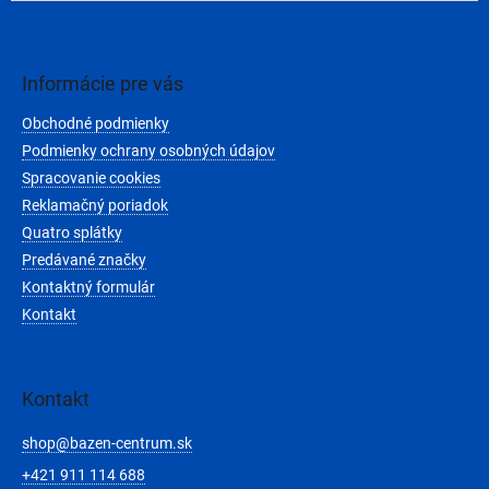
Z
á
p
ä
Informácie pre vás
t
Obchodné podmienky
i
e
Podmienky ochrany osobných údajov
Spracovanie cookies
Reklamačný poriadok
Quatro splátky
Predávané značky
Kontaktný formulár
Kontakt
Kontakt
shop
@
bazen-centrum.sk
+421 911 114 688