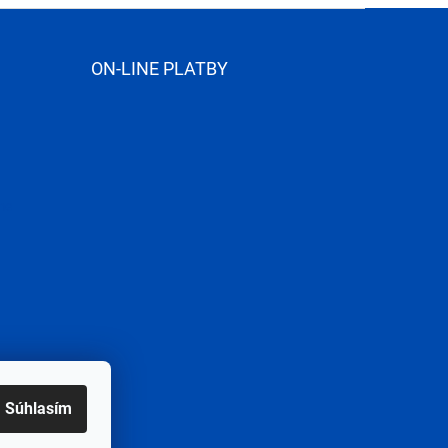
ON-LINE PLATBY
me
Súhlasím