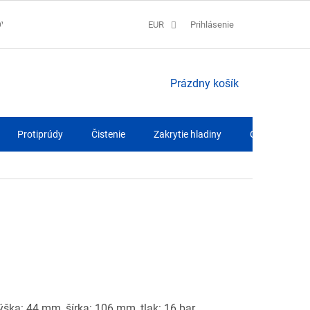
OV
SPRACOVANIE COOKIES
EUR
REKLAMAČNÝ PORIADOK
Prihlásenie
QUA
NÁKUPNÝ
Prázdny košík
KOŠÍK
Protiprúdy
Čistenie
Zakrytie hladiny
Osvetlenie
ýška: 44 mm, šírka: 106 mm, tlak: 16 bar