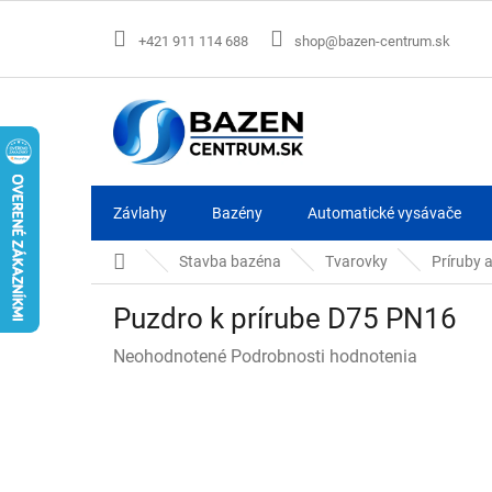
Prejsť
na
+421 911 114 688
shop@bazen-centrum.sk
obsah
Závlahy
Bazény
Automatické vysávače
Domov
Stavba bazéna
Tvarovky
Príruby 
Puzdro k prírube D75 PN16
Priemerné
Neohodnotené
Podrobnosti hodnotenia
hodnotenie
produktu
je
0,0
z