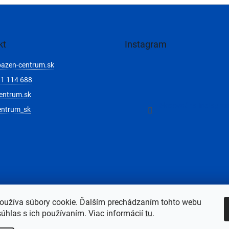
kt
Instagram
bazen-centrum.sk
1 114 688
entrum.sk
Sledovať na Instagra
entrum_sk
oužíva súbory cookie. Ďalším prechádzaním tohto webu
súhlas s ich používaním. Viac informácií
tu
.