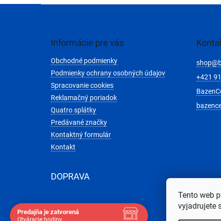
Z
á
p
ä
Informácie pre vás
Konta
t
Obchodné podmienky
i
shop
@
e
Podmienky ochrany osobných údajov
+421 91
Spracovanie cookies
BazenC
Reklamačný poriadok
bazenc
Quatro splátky
Predávané značky
Kontaktný formulár
Kontakt
DOPRAVA
Tento web p
vyjadrujete 
Predajňa je zatvorená
Otváracie hodiny