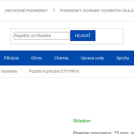
OBCHODNÉ PODMIENKY
PODMIENKY OCHRANY OSOBNÝCH ÚDAJ
HĽADAŤ
Filtrácia
Ohrev
Chémia
Úprava vody
Sprchy
a tesnenia
Puzdro k prírube D75 PN16
Skladom
Priemer pripojenia: 75 mm, v