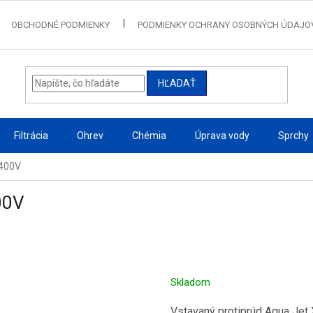
OBCHODNÉ PODMIENKY
PODMIENKY OCHRANY OSOBNÝCH ÚDAJO
HĽADAŤ
Filtrácia
Ohrev
Chémia
Úprava vody
Sprchy
/400V
00V
Skladom
Vstavaný protiprúd Aqua Jet