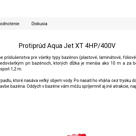
A
R
odnotenie
Diskusia
M
Protiprúd Aqua Jet XT 4HP/400V
e príslušenstva pre všetky typy bazénov (plastové, laminátové, fóliové
O
edovšetkým pri bazénoch, ktorých dĺžka je menšia ako 10 m a za bežný
aspoň 1,2 m.
dlu, ktoré nasáva veľký objem vody. Po nasatí ho vháňa cez trysku d
ýstavbe bazéna. Oddych v bazéne vám môžu spríjemniť aj iné atrakcie, na