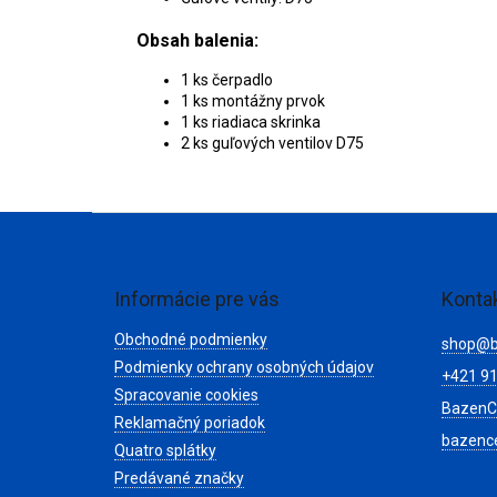
Obsah balenia:
1 ks čerpadlo
1 ks montážny prvok
1 ks riadiaca skrinka
2 ks guľových ventilov D75
Z
á
p
ä
Informácie pre vás
Konta
t
Obchodné podmienky
i
shop
@
e
Podmienky ochrany osobných údajov
+421 91
Spracovanie cookies
BazenC
Reklamačný poriadok
bazenc
Quatro splátky
Predávané značky