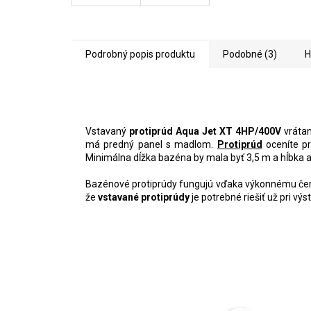
Podrobný popis produktu
Podobné (3)
H
Vstavaný
protiprúd Aqua Jet XT 4HP/400V
vrátan
má predný panel s madlom.
Protiprúd
oceníte pr
Minimálna dĺžka bazéna by mala byť 3,5 m a hĺbka 
Bazénové protiprúdy fungujú vďaka výkonnému čerpa
že
vstavané protiprúdy
je potrebné riešiť už pri v