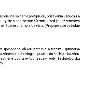
ačidiel na spínanie protiprúdu, prisávania vzduchu a
na tryske s priemerom 40 mm, ktorá je tiež smerovo
 ovládanie priamo z bazéna. (Prepojovacie potrubie
aty spôsobené dĺžkou potrubia a trením. Optimálna
u bazénovou technológiou priamo do šachty k bazénu.
estnené pod úrovňou hladiny vody. Technologickú
dy.