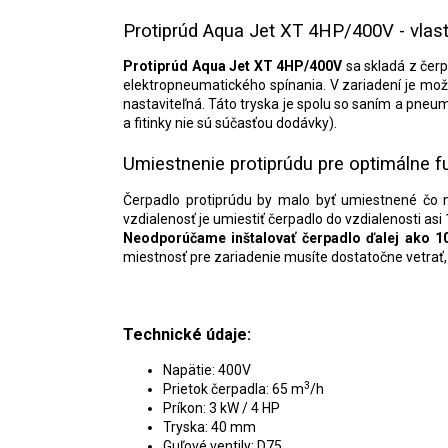
Protiprúd Aqua Jet XT 4HP/400V - vlast
Protiprúd Aqua Jet XT 4HP/400V
sa skladá z čerp
elektropneumatického spínania. V zariadení je mo
nastaviteľná. Táto tryska je spolu so saním a pne
a fitinky nie sú súčasťou dodávky).
Umiestnenie protiprúdu pre optimálne 
Čerpadlo protiprúdu by malo byť umiestnené čo na
vzdialenosť je umiestiť čerpadlo do vzdialenosti a
Neodporúčame inštalovať čerpadlo ďalej ako 1
miestnosť pre zariadenie musíte dostatočne vetrať, 
Technické údaje:
Napätie: 400V
3
Prietok čerpadla: 65 m
/h
Príkon: 3 kW / 4 HP
Tryska: 40 mm
Guľové ventily: D75