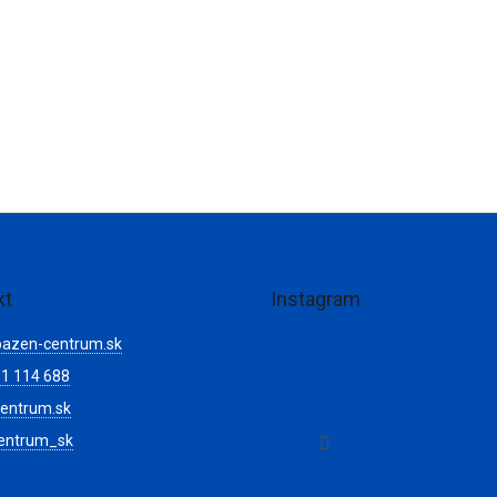
kt
Instagram
bazen-centrum.sk
1 114 688
entrum.sk
Sledovať na Instagr
entrum_sk