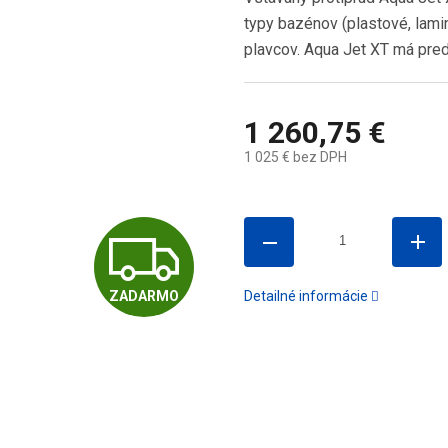
typy bazénov (plastové, lamin
plavcov. Aqua Jet XT má pre
1 260,75 €
1 025 € bez DPH
Jednotková
cena:
Z
ZADARMO
Detailné informácie
A
D