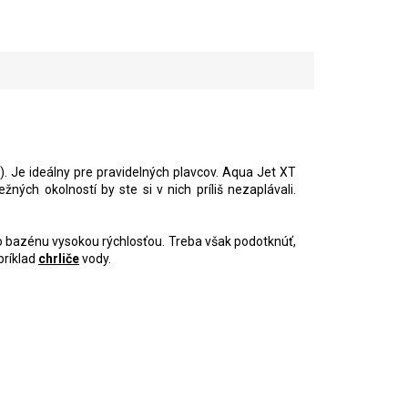
). Je ideálny pre pravidelných plavcov. Aqua Jet XT
ch okolností by ste si v nich príliš nezaplávali.
o bazénu vysokou rýchlosťou. Treba však podotknúť,
príklad
chrliče
vody.