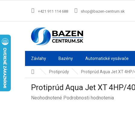
Prejsť
na
+421 911 114 688
shop@bazen-centrum.sk
obsah
Závlahy
Bazény
Automatické vysávače
Domov
Protiprúdy
Protiprúd Aqua Jet XT 4HP
Protiprúd Aqua Jet XT 4HP/4
Priemerné
Neohodnotené
Podrobnosti hodnotenia
hodnotenie
produktu
je
0,0
z