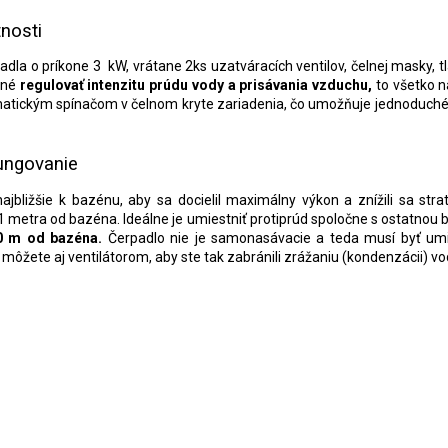
nosti
adla o príkone 3 kW, vrátane 2ks uzatváracích ventilov, čelnej masky, tl
žné
regulovať intenzitu prúdu vody a prisávania vzduchu,
to všetko 
umatickým spínačom v čelnom kryte zariadenia, čo umožňuje jednoduché
fungovanie
jbližšie k bazénu, aby sa docielil maximálny výkon a znížili sa str
si 1 metra od bazéna. Ideálne je umiestniť protiprúd spoločne s ostatno
0 m od bazéna.
Čerpadlo nie je samonasávacie a teda musí byť umi
môžete aj ventilátorom, aby ste tak zabránili zrážaniu (kondenzácii) vo