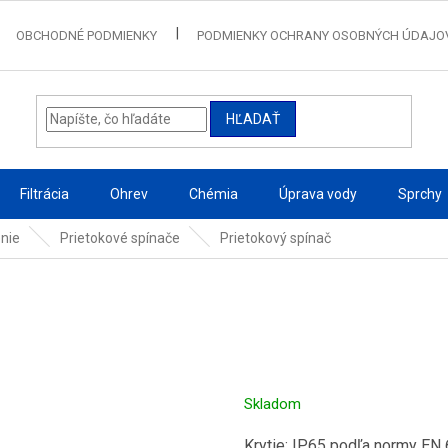
OBCHODNÉ PODMIENKY
PODMIENKY OCHRANY OSOBNÝCH ÚDAJO
HĽADAŤ
Filtrácia
Ohrev
Chémia
Úprava vody
Sprchy
enie
Prietokové spínače
Prietokový spínač
Skladom
Krytie: IP65 podľa normy EN 6