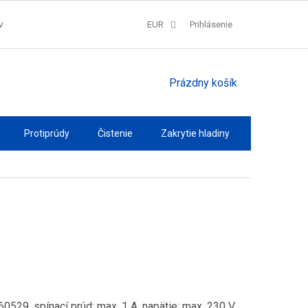
V
SPRACOVANIE COOKIES
EUR
REKLAMAČNÝ PORIADOK
Prihlásenie
QUAT
NÁKUPNÝ
Prázdny košík
KOŠÍK
Protiprúdy
Čistenie
Zakrytie hladiny
Osvetlenie
0529, spínací prúd: max. 1 A, napätie: max. 230 V