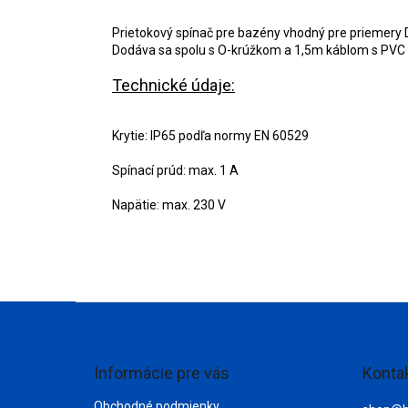
Prietokový spínač pre bazény vhodný pre priemery 
Dodáva sa spolu s O-krúžkom a 1,5m káblom s PVC i
Technické údaje:
Krytie: IP65 podľa normy EN 60529
Spínací prúd: max. 1 A
Napätie: max. 230 V
Z
á
p
ä
Informácie pre vás
Konta
t
Obchodné podmienky