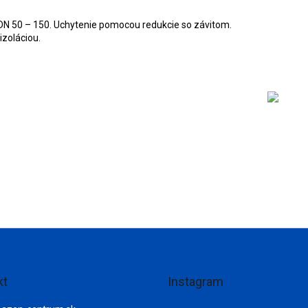
A
DN 50 – 150. Uchytenie pomocou redukcie so závitom.
zoláciou.
R
M
O
kt
Instagram