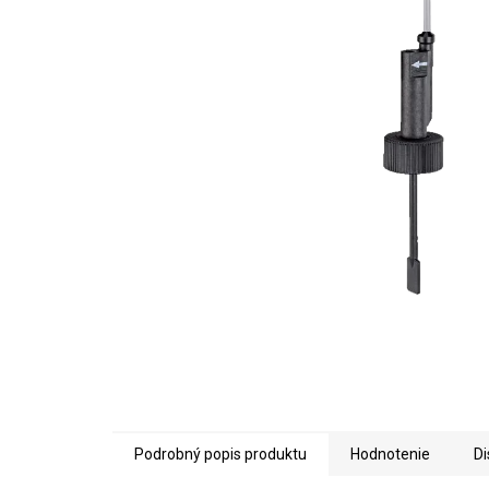
5
hviezdičiek.
Podrobný popis produktu
Hodnotenie
Di