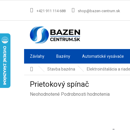
Prejsť
na
+421 911 114 688
shop@bazen-centrum.sk
obsah
Závlahy
Bazény
Automatické vysávače
Domov
Stavba bazéna
Elektroinštalácia a riad
Prietokový spínač
Priemerné
Neohodnotené
Podrobnosti hodnotenia
hodnotenie
produktu
je
0,0
z