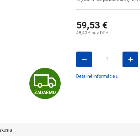
59,53 €
48,40 € bez DPH
Jednotková
cena:
Z
Detailné informácie
ZADARMO
A
D
skusia