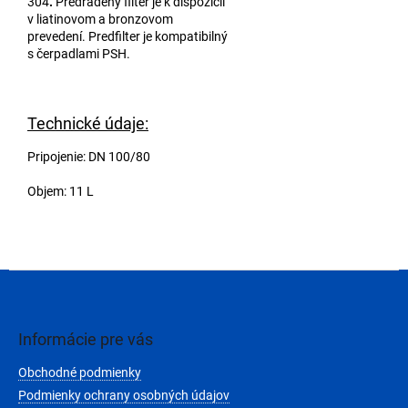
304
.
Predradený filter je k dispozícii
v liatinovom a bronzovom
prevedení. Predfilter je kompatibilný
s čerpadlami PSH.
Technické údaje:
Pripojenie: DN 100/80
Objem: 11 L
Z
á
p
ä
Informácie pre vás
t
Obchodné podmienky
i
e
Podmienky ochrany osobných údajov