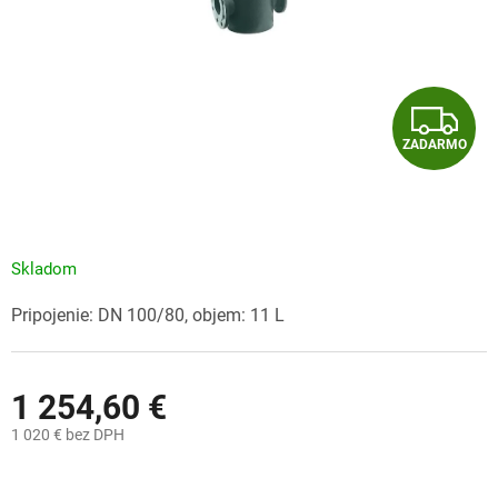
Z
ZADARMO
A
D
A
Skladom
R
Pripojenie: DN 100/80, objem: 11 L
M
O
1 254,60 €
1 020 € bez DPH
Jednotková
cena: