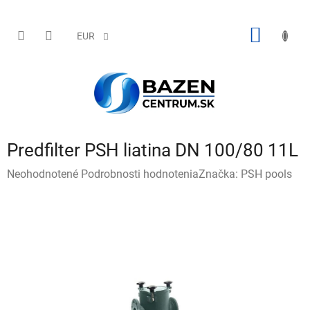
Prejsť
na
obsah
NÁKU
EUR
KOŠÍK
Predfilter PSH liatina DN 100/80 11L
Priemerné
Neohodnotené
Podrobnosti hodnotenia
Značka:
PSH pools
hodnotenie
produktu
je
0,0
z
5
hviezdičiek.