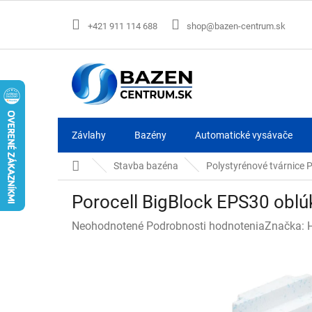
Prejsť
na
+421 911 114 688
shop@bazen-centrum.sk
obsah
Závlahy
Bazény
Automatické vysávače
Domov
Stavba bazéna
Polystyrénové tvárnice P
Porocell BigBlock EPS30 oblúk
Priemerné
Neohodnotené
Podrobnosti hodnotenia
Značka:
hodnotenie
produktu
je
0,0
z