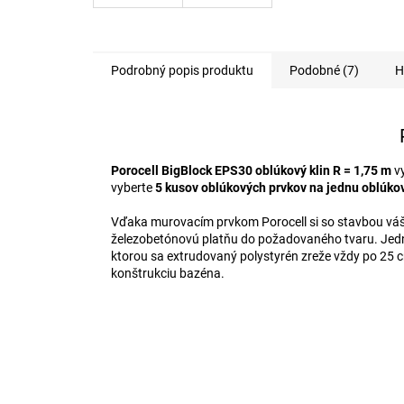
Podrobný popis produktu
Podobné (7)
H
Porocell BigBlock EPS30 oblúkový klin R = 1,75 m
vy
vyberte
5 kusov oblúkových prvkov na jednu oblúko
Vďaka murovacím prvkom Porocell si so stavbou vášho
železobetónovú platňu do požadovaného tvaru. Jednot
ktorou sa extrudovaný polystyrén zreže vždy po 25 
konštrukciu bazéna.