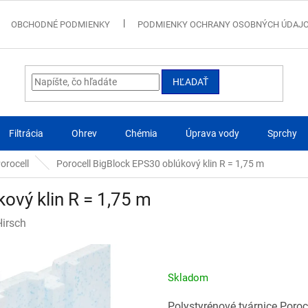
OBCHODNÉ PODMIENKY
PODMIENKY OCHRANY OSOBNÝCH ÚDAJ
HĽADAŤ
Filtrácia
Ohrev
Chémia
Úprava vody
Sprchy
orocell
Porocell BigBlock EPS30 oblúkový klin R = 1,75 m
ový klin R = 1,75 m
Hirsch
Skladom
Polystyrénové tvárnice Poro