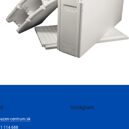
kt
Instagram
bazen-centrum.sk
1 114 688