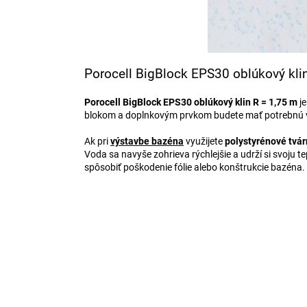
Porocell BigBlock EPS30 oblúkový kli
Porocell BigBlock EPS30 oblúkový klin R = 1,75 m
j
blokom a doplnkovým prvkom budete mať potrebnú v
Ak pri
výstavbe bazéna
využijete
polystyrénové tvár
Voda sa navyše zohrieva rýchlejšie a udrží si svoju t
spôsobiť poškodenie fólie alebo konštrukcie bazéna.