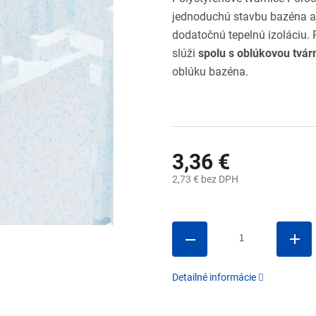
jednoduchú stavbu bazéna aj
dodatočnú tepelnú izoláciu. 
slúži
spolu s oblúkovou tvár
oblúku bazéna.
3,36 €
2,73 € bez DPH
Jednotková
cena:
Detailné informácie