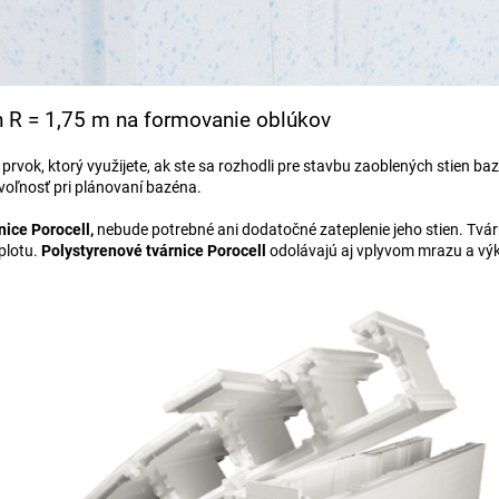
n R = 1,75 m na formovanie oblúkov
e prvok, ktorý využijete, ak ste sa rozhodli pre stavbu zaoblených stien 
oľnosť pri plánovaní bazéna.
nice Porocell,
nebude potrebné ani dodatočné zateplenie jeho stien. Tvárn
eplotu.
Polystyrenové tvárnice Porocell
odolávajú aj vplyvom mrazu a výky