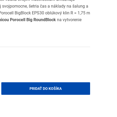
 svojpomocne, šetria čas a náklady na šalung a
Porocell BigBlock EPS30 oblúkový klin R = 1,75 m
nicou Porocell Big RoundBlock
na vytvorenie
PRIDAŤ DO KOŠÍKA