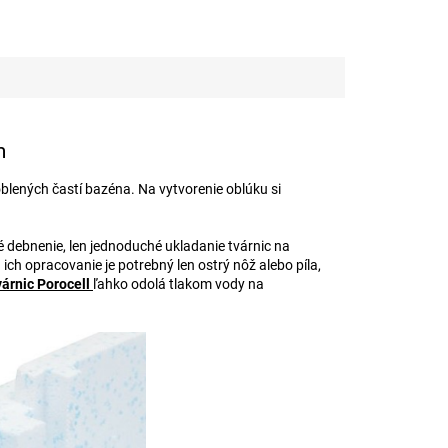
m
blených častí bazéna. Na vytvorenie oblúku si
 debnenie, len jednoduché ukladanie tvárnic na
h opracovanie je potrebný len ostrý nôž alebo píla,
várnic Porocell
ľahko odolá tlakom vody na