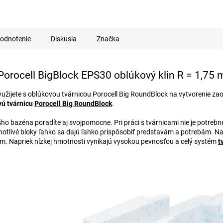
odnotenie
Diskusia
Značka
Porocell BigBlock EPS30 oblúkový klin R = 1,75 
užijete s oblúkovou tvárnicou Porocell Big RoundBlock na vytvorenie zao
vú tvárnicu
Porocell Big RoundBlock
.
 bazéna poradíte aj svojpomocne. Pri práci s tvárnicami nie je potrebné
livé bloky ľahko sa dajú ľahko prispôsobiť predstavám a potrebám. Na ic
cm. Napriek nízkej hmotnosti vynikajú vysokou pevnosťou a celý systém
t