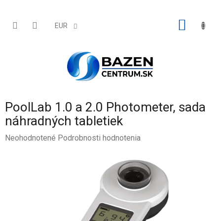
Prejsť
na
obsah
NÁKU
EUR
KOŠÍK
PoolLab 1.0 a 2.0 Photometer, sada
náhradných tabletiek
Priemerné
Neohodnotené
Podrobnosti hodnotenia
hodnotenie
produktu
je
0,0
z
5
hviezdičiek.