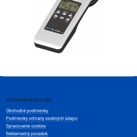
Z
á
p
ä
Informácie pre vás
t
Obchodné podmienky
i
e
Podmienky ochrany osobných údajov
Spracovanie cookies
Reklamačný poriadok