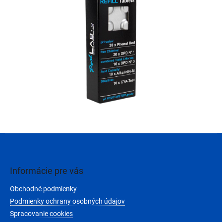
Z
á
p
ä
Informácie pre vás
t
Obchodné podmienky
i
e
Podmienky ochrany osobných údajov
Spracovanie cookies