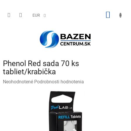
Prejsť
na
obsah
NÁKU
EUR
KOŠÍK
Phenol Red sada 70 ks
tabliet/krabička
Priemerné
Neohodnotené
Podrobnosti hodnotenia
hodnotenie
produktu
je
0,0
z
5
hviezdičiek.