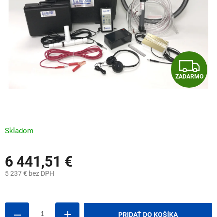
Z
ZADARMO
A
D
A
Skladom
R
6 441,51 €
M
5 237 € bez DPH
O
Jednotková
cena:
PRIDAŤ DO KOŠÍKA