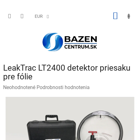
Prejsť
na
obsah
NÁKU
EUR
KOŠÍK
LeakTrac LT2400 detektor priesaku
pre fólie
Priemerné
Neohodnotené
Podrobnosti hodnotenia
hodnotenie
produktu
je
0,0
z
5
hviezdičiek.