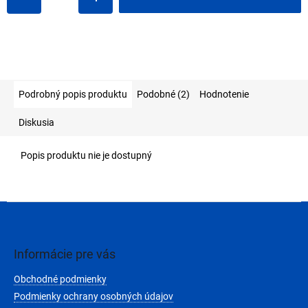
Podrobný popis produktu
Podobné (2)
Hodnotenie
Diskusia
Popis produktu nie je dostupný
Z
á
p
ä
Informácie pre vás
t
Obchodné podmienky
i
e
Podmienky ochrany osobných údajov