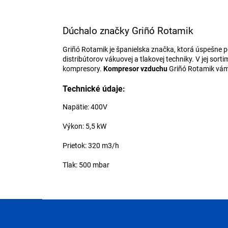
Dúchalo značky Griñó Rotamik
Griñó Rotamik je španielska značka, ktorá úspešne p
distribútorov vákuovej a tlakovej techniky. V jej so
kompresory.
Kompresor vzduchu
Griñó Rotamik vám 
Technické údaje:
Napätie: 400V
Výkon: 5,5 kW
Prietok: 320 m3/h
Tlak: 500 mbar
Z
á
p