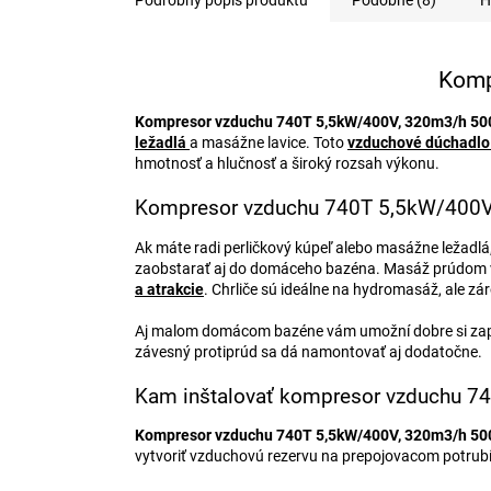
Podrobný popis produktu
Podobné (8)
H
Komp
Kompresor vzduchu 740T 5,5kW/400V, 320m3/h 5
ležadlá
a masážne lavice. Toto
vzduchové dúchadlo
hmotnosť a hlučnosť a široký rozsah výkonu.
Kompresor vzduchu 740T 5,5kW/400V,
Ak máte radi perličkový kúpeľ alebo masážne ležadlá,
zaobstarať aj do domáceho bazéna. Masáž prúdom vzd
a atrakcie
. Chrliče sú ideálne na hydromasáž, ale zá
Aj malom domácom bazéne vám umožní dobre si za
závesný protiprúd sa dá namontovať aj dodatočne.
Kam inštalovať kompresor vzduchu 
Kompresor vzduchu 740T 5,5kW/400V, 320m3/h 5
vytvoriť vzduchovú rezervu na prepojovacom potrubí