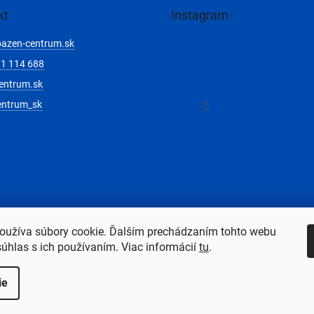
kt
Instagram
bazen-centrum.sk
1 114 688
entrum.sk
Sledovať na Instagra
entrum_sk
oužíva súbory cookie. Ďalším prechádzaním tohto webu
súhlas s ich používaním. Viac informácií
tu
.
ie
adené.
Upraviť nastavenie cookies