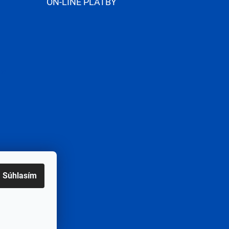
ON-LINE PLATBY
me
Súhlasím