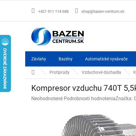
Prejsť
na
+421 911 114 688
shop@bazen-centrum.sk
obsah
Závlahy
Bazény
Automatické vysávače
Domov
Protiprúdy
Vzduchové dúchadla
K
Kompresor vzduchu 740T 5,
Priemerné
Neohodnotené
Podrobnosti hodnotenia
Značka:
hodnotenie
produktu
je
0,0
z