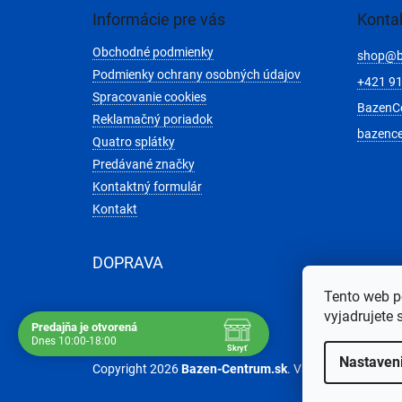
ä
Informácie pre vás
Konta
t
Obchodné podmienky
i
shop
@
e
Podmienky ochrany osobných údajov
+421 91
Spracovanie cookies
BazenC
Reklamačný poriadok
bazenc
Quatro splátky
Predávané značky
Kontaktný formulár
Kontakt
DOPRAVA
Tento web p
vyjadrujete 
Predajňa je otvorená
Dnes 10:00-18:00
Skryť
Nastaven
Navštívte nás osobne
Copyright 2026
Bazen-Centrum.sk
. Všetky práva vyhr
Čas
Pauza