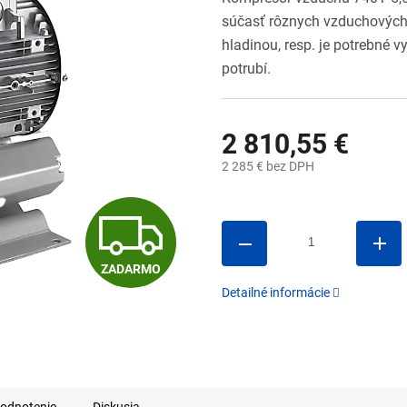
súčasť rôznych vzduchových a
hladinou, resp. je potrebné 
potrubí.
2 810,55 €
2 285 € bez DPH
Jednotková
cena:
Z
ZADARMO
A
Detailné informácie
D