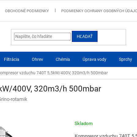
OBCHODNÉ PODMIENKY
PODMIENKY OCHRANY OSOBNÝCH ÚDAJ
HĽADAŤ
Filtrácia
Ohrev
Chémia
Úprava vody
Sprchy
ompresor vzduchu 740T 5,5kW/400V, 320m3/h 500mbar
5kW/400V, 320m3/h 500mbar
Grino-rotamik
Skladom
Kompresor vzduchu 740T 5,