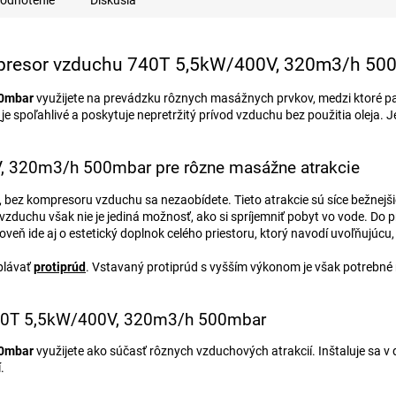
A
odnotenie
Diskusia
R
resor vzduchu 740T 5,5kW/400V, 320m3/h 50
00mbar
využijete na prevádzku rôznych masážnych prvkov, medzi ktoré pa
je spoľahlivé a poskytuje nepretržitý prívod vzduchu bez použitia oleja.
M
 320m3/h 500mbar pre rôzne masážne atrakcie
O
 bez kompresoru vzduchu sa nezaobídete. Tieto atrakcie sú síce bežnejši
uchu však nie je jediná možnosť, ako si spríjemniť pobyt vo vode. Do 
roveň ide aj o estetický doplnok celého priestoru, ktorý navodí uvoľňujúcu
plávať
protiprúd
. Vstavaný protiprúd s vyšším výkonom je však potrebné ri
740T 5,5kW/400V, 320m3/h 500mbar
00mbar
využijete ako súčasť rôznych vzduchových atrakcií. Inštaluje sa v 
.