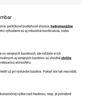
0mbar
tria perličkové podlahové stanice,
hydromasážne
 Jeho výhodami sú aj robustná konštrukcia, nízka
e vo verejných bazénoch, ale môžete si ich
privátnych aj verejných bazénov sú vhodné
chrliče
, relaxačnú atmosféru.
ešiť už pri výstavbe bazéna. Pokiaľ ste tak neurobili,
dostatočnej výške nad hladinou, resp. je potrebné