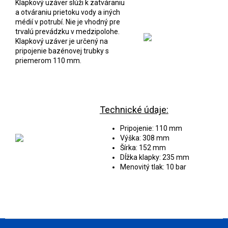
Klapkový uzáver slúži k zatváraniu
a otváraniu prietoku vody a iných
médií v potrubí. Nie je vhodný pre
trvalú prevádzku v medzipolohe.
Klapkový uzáver je určený na
pripojenie bazénovej trubky s
priemerom 110 mm.
Technické údaje:
Pripojenie: 110 mm
Výška: 308 mm
Šírka: 152 mm
Dĺžka klapky: 235 mm
Menovitý tlak: 10 bar
Z