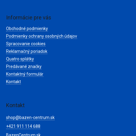
á
p
ä
Informácie pre vás
t
Obchodné podmienky
i
e
Podmienky ochrany osobných údajov
Spracovanie cookies
Reklamačný poriadok
Quatro splátky
Predávané značky
Kontaktný formulár
Kontakt
Kontakt
shop
@
bazen-centrum.sk
+421 911 114 688
BazenCentrum.sk