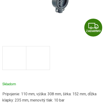
Z
ZADARMO
A
D
A
R
M
O
Skladom
Pripojenie: 110 mm, výška: 308 mm, šírka: 152 mm, dĺžka
klapky: 235 mm, menovitý tlak: 10 bar