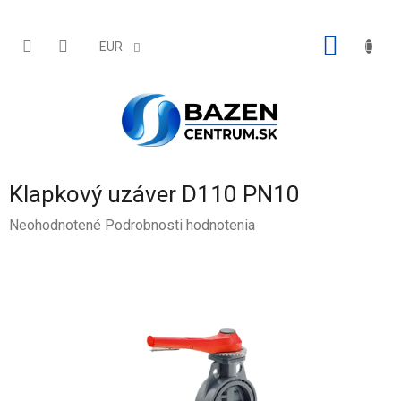
Prejsť
na
obsah
NÁKU
EUR
KOŠÍK
Klapkový uzáver D110 PN10
Priemerné
Neohodnotené
Podrobnosti hodnotenia
hodnotenie
produktu
je
0,0
z
5
hviezdičiek.