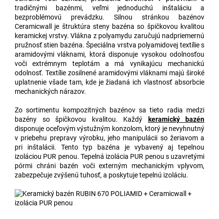
tradičnými bazénmi, veľmi jednoduchú inštaláciu a
bezproblémovú prevádzku. Silnou stránkou bazénov
Ceramicwall je štruktúra steny bazéna so špičkovou kvalitou
keramickej vrstvy. Vlákna z polyamydu zaručujú nadpriemernú
pružnosť stien bazéna. Špeciálna vrstva polyamidovej textílie s
aramidovými vláknami, ktorá disponuje vysokou odolnosťou
voči extrémnym teplotám a má vynikajúcu mechanickú
odolnosť. Textílie zosilnené aramidovými vláknami majú široké
uplatnenie všade tam, kde je žiadaná ich vlastnosť absorbcie
mechanických nárazov.
Zo sortimentu kompozitných bazénov sa tieto radia medzi
bazény so špičkovou kvalitou. Každý
keramický bazén
disponuje oceľovým výstužným konzolom, ktorý je nevyhnutný
v priebehu prepravy výrobku, jeho manipulácii so žeriavom a
pri inštalácii. Tento typ bazéna je vybavený aj tepelnou
izoláciou PUR penou. Tepelná izolácia PUR penou s uzavretými
pórmi chráni bazén voči externým mechanickým vplyvom,
zabezpečuje zvýšenú tuhosť, a poskytuje tepelnú izoláciu.