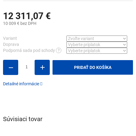
12 311,07 €
10 009 €
bez DPH
Jednotková
cena:
Variant
Doprava
Podporná sada pod schody
?
PRIDAŤ DO KOŠÍKA
Detailné informácie
Súvisiaci tovar