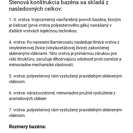
Stenová konštrukcia bazéna sa skladá z
nasledovných celkov:
1.-3. vrstva: trojrozmerný viacfarebný povrch bazéna, ktorým
je Gelcoat (prvá vrstva polyesterového gélu) nanášaný v
ďalších vrstvách injekčnou technikou.
4. vrstva: Po nanesení Barriercoatu nasleduje tlmivá vrstva z
vinylesterovej živice (vinylacetátovej živice) zakončenej
sklenenými vláknami. Táto vrstva je primárnou zárukou pre
celú štruktúru, zaručuje dlhotrvajúcu odolnosť proti osmóze a
mimoriadne mechanické vlastnosti.
5. vrstva: polyesterový rám vystužený pravidelným skleneným
vláknom.
6. vrstva: nárazuvzdorné, mimoriadne pružné vystuženie z
aramidových vlákien
7. vrstva: polyesterový rám vystužený pravidelným skleneným
vláknom.
Rozmery bazéna: