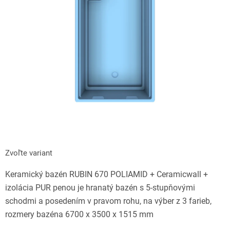
hviezdičiek.
Zvoľte variant
Keramický bazén RUBIN 670 POLIAMID + Ceramicwall +
izolácia PUR penou je hranatý bazén s 5-stupňovými
schodmi a posedením v pravom rohu, na výber z 3 farieb,
rozmery bazéna 6700 x 3500 x 1515 mm