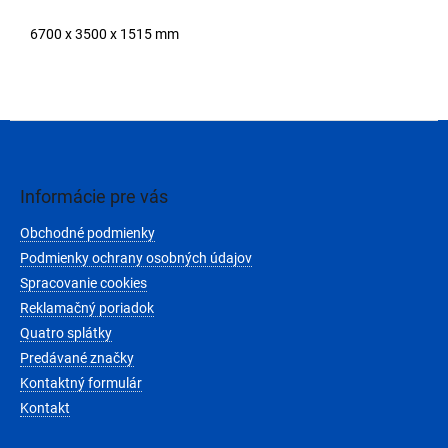
6700 x 3500 x 1515 mm
Z
á
p
ä
Informácie pre vás
t
Obchodné podmienky
i
e
Podmienky ochrany osobných údajov
Spracovanie cookies
Reklamačný poriadok
Quatro splátky
Predávané značky
Kontaktný formulár
Kontakt