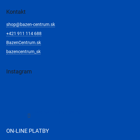
Kontakt
shop
@
bazen-centrum.sk
+421 911 114 688
BazenCentrum.sk
bazencentrum_sk
Instagram
Sledovať na Instagrame
ON-LINE PLATBY