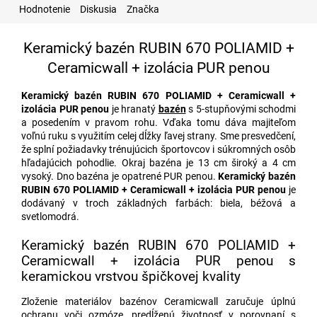
Hodnotenie
Diskusia
Značka
Keramický bazén RUBIN 670 POLIAMID +
Ceramicwall + izolácia PUR penou
Keramický bazén RUBIN 670 POLIAMID + Ceramicwall +
izolácia PUR penou
je hranatý
bazén
s 5-stupňovými schodmi
a posedením v pravom rohu. Vďaka tomu dáva majiteľom
voľnú ruku s využitím celej dĺžky ľavej strany. Sme presvedčení,
že splní požiadavky trénujúcich športovcov i súkromných osôb
hľadajúcich pohodlie. Okraj bazéna je 13 cm široký a 4 cm
vysoký. Dno bazéna je opatrené PUR penou.
Keramický bazén
RUBIN 670 POLIAMID + Ceramicwall + izolácia PUR penou
je
dodávaný v troch základných farbách: biela, béžová a
svetlomodrá.
Keramický bazén RUBIN 670 POLIAMID +
Ceramicwall + izolácia PUR penou s
keramickou vrstvou špičkovej kvality
Zloženie materiálov bazénov Ceramicwall zaručuje úplnú
ochranu voči ozmóze, predĺženú životnosť v porovnaní s