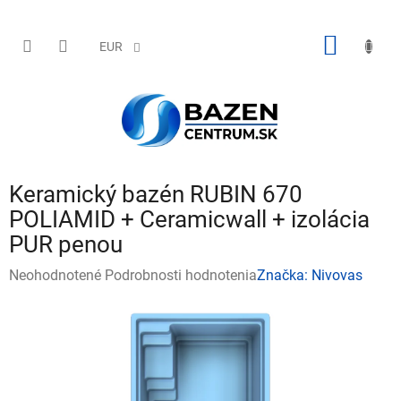
Prejsť
na
obsah
NÁKU
EUR
KOŠÍK
Keramický bazén RUBIN 670
POLIAMID + Ceramicwall + izolácia
PUR penou
Priemerné
Neohodnotené
Podrobnosti hodnotenia
Značka:
Nivovas
hodnotenie
produktu
je
0,0
z
5