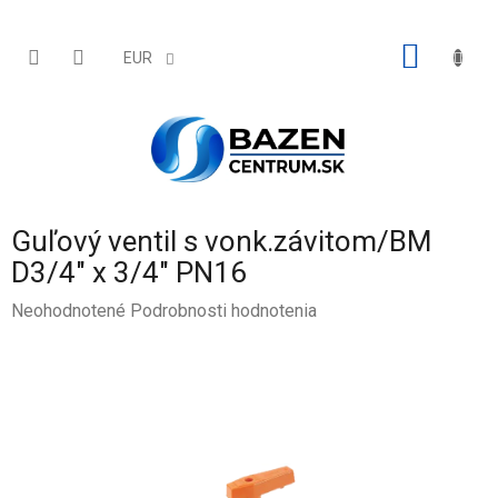
Prejsť
na
obsah
NÁKU
EUR
KOŠÍK
Guľový ventil s vonk.závitom/BM
D3/4" x 3/4" PN16
Priemerné
Neohodnotené
Podrobnosti hodnotenia
hodnotenie
produktu
je
0,0
z
5
hviezdičiek.