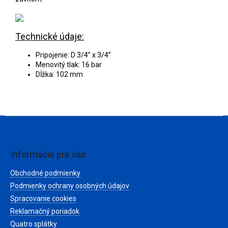
Technické údaje:
Pripojenie: D 3/4” x 3/4”
Menovitý tlak: 16 bar
Dĺžka: 102 mm
Z
á
p
ä
Informácie pre vás
t
Obchodné podmienky
i
e
Podmienky ochrany osobných údajov
Spracovanie cookies
Reklamačný poriadok
Quatro splátky