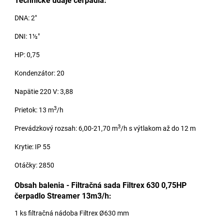
Technické údaje čerpadla:
DNA: 2"
DNI: 1½"
HP: 0,75
Kondenzátor: 20
Napätie 220 V: 3,88
3
Prietok: 13 m
/h
3
Prevádzkový rozsah: 6,00-21,70 m
/h s výtlakom až do 12 m
Krytie: IP 55
Otáčky: 2850
Obsah balenia - Filtračná sada Filtrex 630 0,75HP
čerpadlo Streamer 13m3/h:
1 ks filtračná nádoba Filtrex Ø630 mm