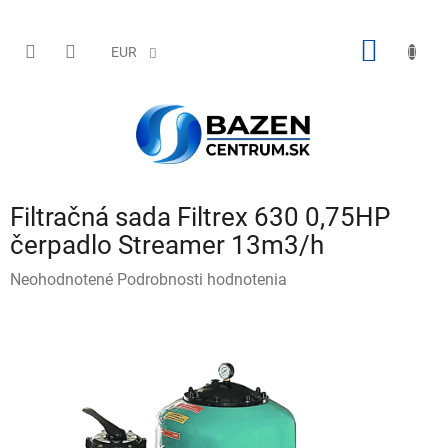
Prejsť
na
obsah
NÁKU
EUR
KOŠÍK
Filtračná sada Filtrex 630 0,75HP
čerpadlo Streamer 13m3/h
Priemerné
Neohodnotené
Podrobnosti hodnotenia
hodnotenie
produktu
je
0,0
z
5
hviezdičiek.