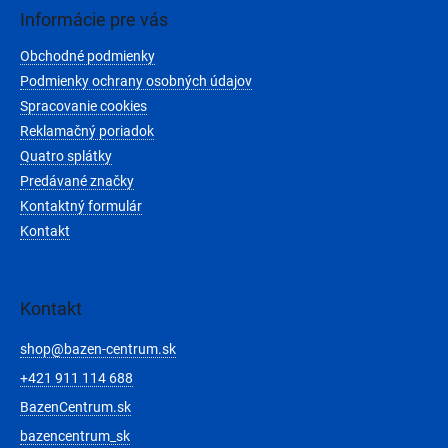
ä
Informácie pre vás
t
Obchodné podmienky
i
e
Podmienky ochrany osobných údajov
Spracovanie cookies
Reklamačný poriadok
Quatro splátky
Predávané značky
Kontaktný formulár
Kontakt
Kontakt
shop
@
bazen-centrum.sk
+421 911 114 688
BazenCentrum.sk
bazencentrum_sk