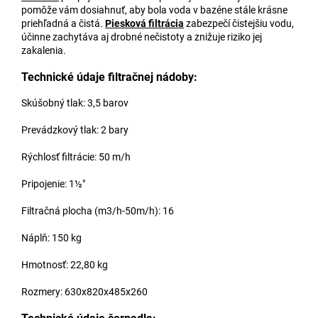
pomôže vám dosiahnuť, aby bola voda v bazéne stále krásne
priehľadná a čistá.
Piesková filtrácia
zabezpečí čistejšiu vodu,
účinne zachytáva aj drobné nečistoty a znižuje riziko jej
zakalenia.
Technické údaje filtračnej nádoby:
Skúšobný tlak: 3,5 barov
Prevádzkový tlak: 2 bary
Rýchlosť filtrácie: 50 m/h
Pripojenie: 1½"
Filtračná plocha (m3/h-50m/h): 16
Náplň: 150 kg
Hmotnosť: 22,80 kg
Rozmery: 630x820x485x260