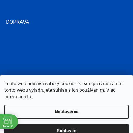
DOPRAVA
Tento web používa súbory cookie. Ďalším prechádzaním
tohto webu vyjadrujete súhlas s ich používaním. Viac
informácií
tu
.
Nastavenie
Copyright 2026
Bazen-Centrum.sk
. Všetky práva vyhradené.
Upraviť
Zobraziť
Súhlasím
nastavenie cookies