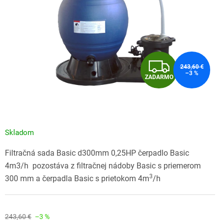
Z
243,60 €
–3 %
ZADARMO
A
D
A
Skladom
R
Filtračná sada Basic d300mm 0,25HP čerpadlo Basic
M
4m3/h pozostáva z filtračnej nádoby Basic s priemerom
3
300 mm a čerpadla Basic s prietokom 4m
/h
O
243,60 €
–3 %