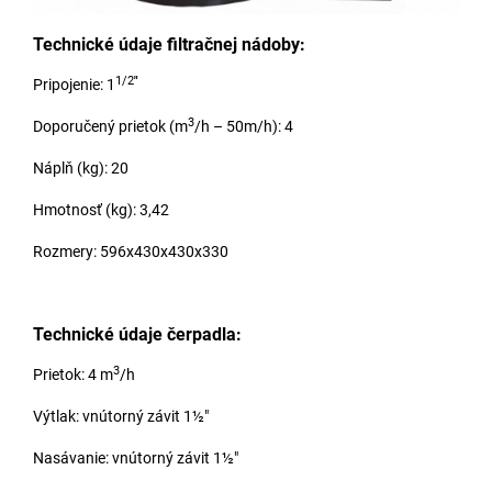
Technické údaje filtračnej nádoby:
1/2
"
Pripojenie: 1
3
Doporučený prietok (m
/h – 50m/h): 4
Náplň (kg): 20
Hmotnosť (kg): 3,42
Rozmery: 596x430x430x330
Technické údaje čerpadla:
3
Prietok: 4 m
/h
Výtlak: vnútorný závit 1½"
Nasávanie: vnútorný závit 1½"