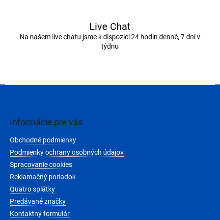
Live Chat
Na našem live chatu jsme k dispozici 24 hodin denně, 7 dní v
týdnu
Z
á
p
ä
Informácie pre vás
t
Obchodné podmienky
i
e
Podmienky ochrany osobných údajov
Spracovanie cookies
Reklamačný poriadok
Quatro splátky
Predávané značky
Kontaktný formulár