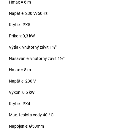
Hmax = 6 m
Napätie: 230 V/50Hz
Krytie: IPX5
Príkon: 0,3 kW
Výtlak: vnútorný závit 1½"
Nasávanie: vnútorný závit 1½"
Hmax = 8 m
Napätie: 230 V
Výkon: 0,5 kW
Krytie: IPX4
Max. teplota vody 40 ° C
Napojenie: Ø50mm