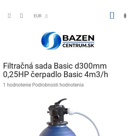
Prejsť
na
obsah
NÁKU
EUR
KOŠÍK
Filtračná sada Basic d300mm
0,25HP čerpadlo Basic 4m3/h
Priemerné
1 hodnotenie
Podrobnosti hodnotenia
hodnotenie
produktu
je
5,0
z
5
hviezdičiek.