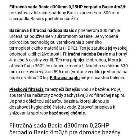
Filtračná sada Basic d300mm 0,25HP čerpadlo Basic 4m3/h
pozostáva z filtračnej nádoby Basic s priemerom 300 mm
3
a čerpadla Basic s prietokom 4m
/h.
Bazénová filtračná nádoba Basic
s priemerom 300 mm je
určená na používanie v súkromnom bazéne. Je vyrobená
pokročilou technológiou vstrekovania z pevného
termoplastického materiálu (HDPE). Ten je zárukou jej vysokej
odolnosti a dlhej životnosti.
Filtračná nádoba Basic
má horný
4- alebo 6-cestný ventil. Ten má pripojenie obrubou, ktorá je
otáčateľná o 360°, čo uľahčuje montáž. Nádoba so šírkou 330
mm a celkovou výškou 596 mm (vrátane ventilu) je vhodná na
náplň s váhou 20 kg.
Filtračná náplň
nie je súčasťou balenia.
Piesková filtrácia
zabezpečí čistejšiu vodu v bazéne. Po jej
spustení sa nečistoty z vody zachytávajú vo filtračnej náplni.
Je preto dôležitou súčasťou bazéna, ktorej úlohou je
dosahovať hygienickú čistotu vody. Zároveň prispieva k
znižovaniu spotreby
bazénovej chémie
.
Filtračná sada Basic d300mm 0,25HP
čerpadlo Basic 4m3/h pre domáce bazény