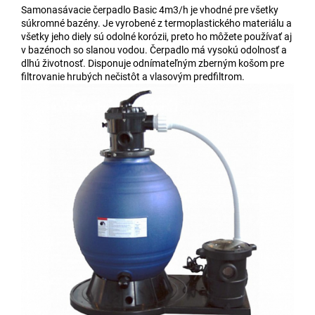
Samonasávacie čerpadlo Basic 4m3/h je vhodné pre všetky
súkromné bazény. Je vyrobené z termoplastického materiálu a
všetky jeho diely sú odolné korózii, preto ho môžete používať aj
v bazénoch so slanou vodou. Čerpadlo má vysokú odolnosť a
dlhú životnosť. Disponuje odnímateľným zberným košom pre
filtrovanie hrubých nečistôt a vlasovým predfiltrom.