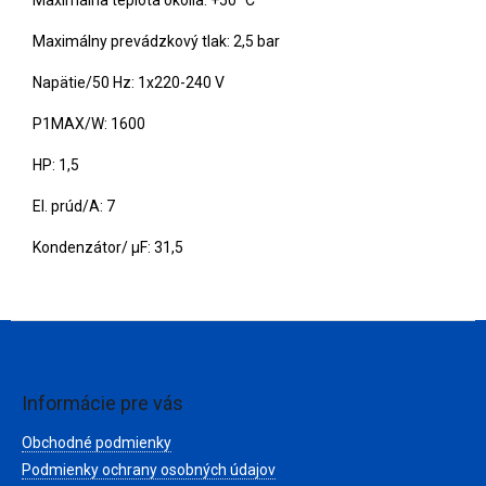
Maximálny prevádzkový tlak: 2,5 bar
Napätie/50 Hz: 1x220-240 V
P1MAX/W: 1600
HP: 1,5
El. prúd/A: 7
Kondenzátor/ μF: 31,5
Z
á
p
ä
Informácie pre vás
t
Obchodné podmienky
i
e
Podmienky ochrany osobných údajov