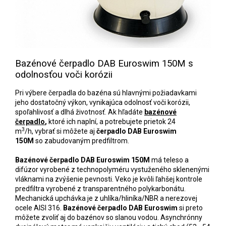
Bazénové čerpadlo DAB Euroswim 150M s
odolnosťou voči korózii
Pri výbere čerpadla do bazéna sú hlavnými požiadavkami
jeho dostatočný výkon, vynikajúca odolnosť voči korózii,
spoľahlivosť a dlhá životnosť. Ak hľadáte
bazénové
čerpadlo
,
ktoré ich naplní, a potrebujete prietok
24
3
m
/h,
vybrať si môžete aj
čerpadlo DAB Euroswim
150M
so zabudovaným predfiltrom.
Bazénové čerpadlo DAB Euroswim 150M
má teleso a
difúzor vyrobené z technopolyméru vystuženého sklenenými
vláknami na zvýšenie pevnosti. Veko je kvôli ľahšej kontrole
predfiltra vyrobené z transparentného polykarbonátu.
Mechanická upchávka je z uhlíka/hliníka/NBR a nerezovej
ocele AISI 316.
Bazénové čerpadlo DAB Euroswim
si preto
môžete zvoliť aj do bazénov so slanou vodou. Asynchrónny