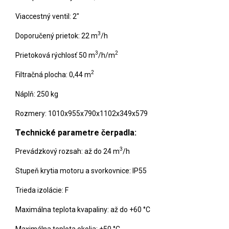
Viaccestný ventil: 2"
3
Doporučený prietok: 22 m
/h
3
2
Prietoková rýchlosť 50 m
/h/m
2
Filtračná plocha: 0,44 m
Náplň: 250 kg
Rozmery: 1010x955x790x1102x349x579
Technické parametre čerpadla:
3
Prevádzkový rozsah: až do 24 m
/h
Stupeň krytia motoru a svorkovnice: IP55
Trieda izolácie: F
Maximálna teplota kvapaliny: až do +60 °C
Maximálna teplota okolia: +50 °C