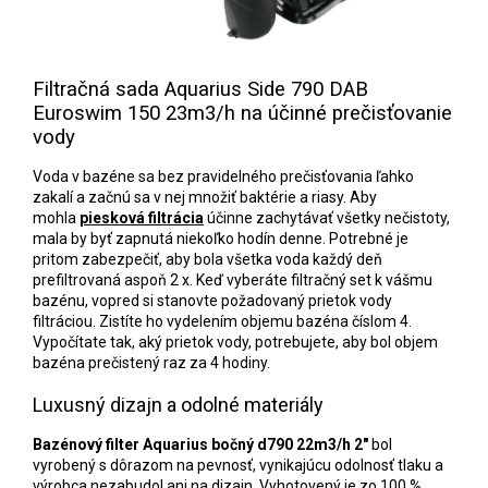
Filtračná sada Aquarius Side 790 DAB
Euroswim 150 23m3/h na účinné prečisťovanie
vody
Voda v bazéne sa bez pravidelného prečisťovania ľahko
zakalí a začnú sa v nej množiť baktérie a riasy. Aby
mohla
piesková filtrácia
účinne zachytávať všetky nečistoty,
mala by byť zapnutá niekoľko hodín denne. Potrebné je
pritom zabezpečiť, aby bola všetka voda každý deň
prefiltrovaná aspoň 2 x. Keď vyberáte filtračný set k vášmu
bazénu, vopred si stanovte požadovaný prietok vody
filtráciou. Zistíte ho vydelením objemu bazéna číslom 4.
Vypočítate tak, aký prietok vody, potrebujete, aby bol objem
bazéna prečistený raz za 4 hodiny.
Luxusný dizajn a odolné materiály
Bazénový filter Aquarius bočný d790 22m3/h 2"
bol
vyrobený s dôrazom na pevnosť, vynikajúcu odolnosť tlaku a
výrobca nezabudol ani na dizajn. Vyhotovený je zo 100 %