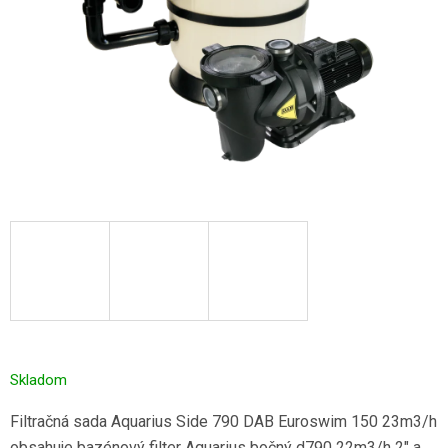
Skladom
Filtračná sada Aquarius Side 790 DAB Euroswim 150 23m3/h
obsahuje bazénový filter Aquarius bočný d790 22m3/h 2" a