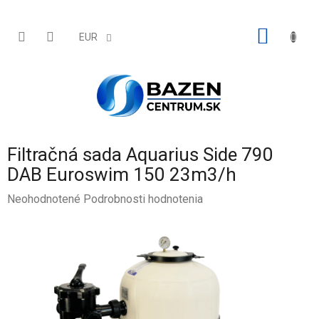
Prejsť
na
obsah
NÁKU
EUR
KOŠÍK
Filtračná sada Aquarius Side 790
DAB Euroswim 150 23m3/h
Priemerné
Neohodnotené
Podrobnosti hodnotenia
hodnotenie
produktu
je
0,0
z
5
hviezdičiek.