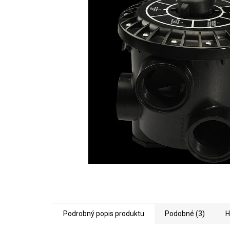
5
hviezdičiek.
Podrobný popis produktu
Podobné (3)
H