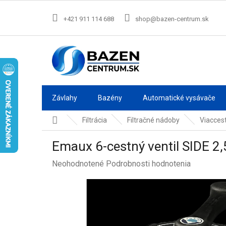
Prejsť
na
+421 911 114 688
shop@bazen-centrum.sk
obsah
Závlahy
Bazény
Automatické vysávače
Domov
Filtrácia
Filtračné nádoby
Viaccest
Emaux 6-cestný ventil SIDE 2,
Priemerné
Neohodnotené
Podrobnosti hodnotenia
hodnotenie
produktu
je
0,0
z