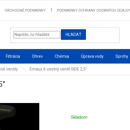
OBCHODNÉ PODMIENKY
PODMIENKY OCHRANY OSOBNÝCH ÚDAJO
HĽADAŤ
Filtrácia
Ohrev
Chémia
Úprava vody
Sprchy
né ventily
Emaux 6-cestný ventil SIDE 2,5"
5"
Skladom