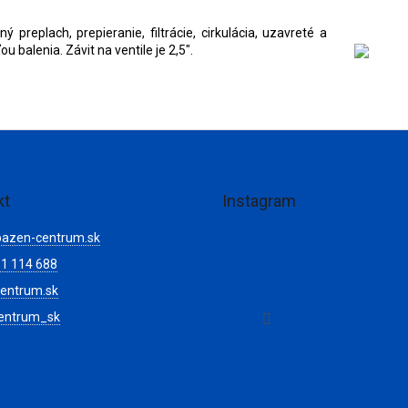
A
 preplach, prepieranie, filtrácie, cirkulácia, uzavreté a
 balenia. Závit na ventile je 2,5".
R
M
O
kt
Instagram
bazen-centrum.sk
1 114 688
entrum.sk
Sledovať na Instagr
entrum_sk