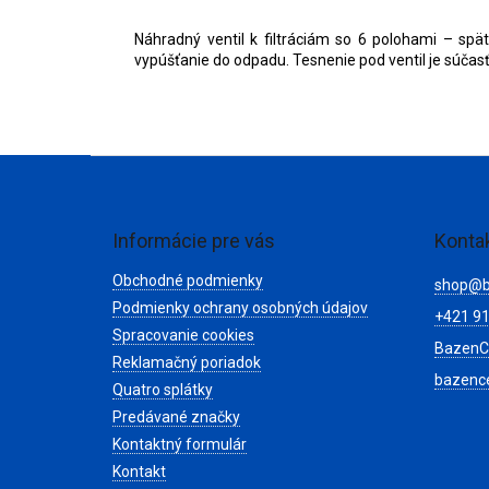
Náhradný ventil k filtráciám so 6 polohami – spätný
vypúšťanie do odpadu. Tesnenie pod ventil je súčasťou
Z
á
p
ä
Informácie pre vás
Konta
t
Obchodné podmienky
i
shop
@
e
Podmienky ochrany osobných údajov
+421 91
Spracovanie cookies
BazenC
Reklamačný poriadok
bazenc
Quatro splátky
Predávané značky
Kontaktný formulár
Kontakt