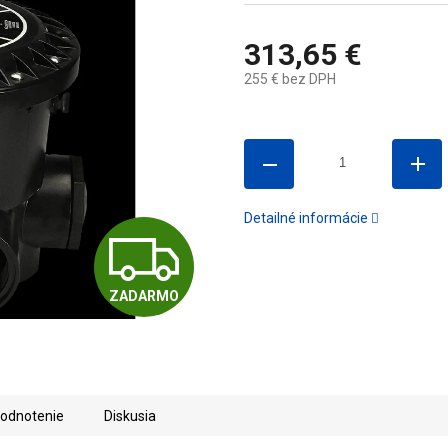
313,65 €
255 € bez DPH
Jednotková
cena:
Detailné informácie
Z
ZADARMO
A
D
odnotenie
Diskusia