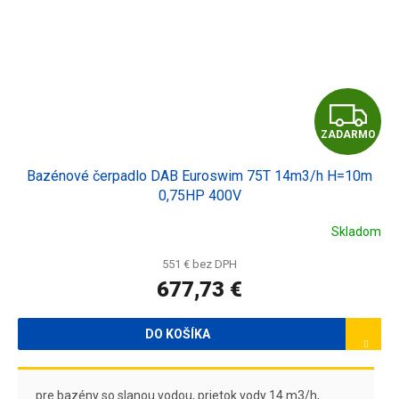
Z
ZADARMO
A
Bazénové čerpadlo DAB Euroswim 75T 14m3/h H=10m
D
0,75HP 400V
A
Skladom
R
551 € bez DPH
677,73 €
M
O
DO KOŠÍKA
pre bazény so slanou vodou, prietok vody 14 m3/h,