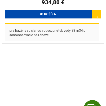
934,80 €
M
O
DO KOŠÍKA
pre bazény so slanou vodou, prietok vody 38 m3/h,
samonasávacie bazénové...