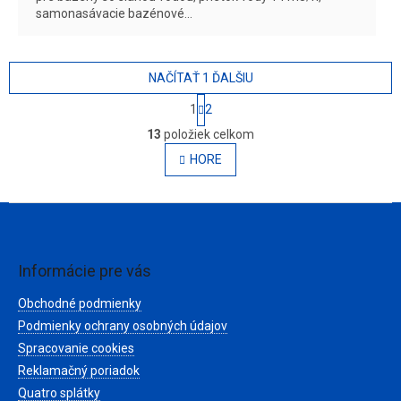
samonasávacie bazénové...
NAČÍTAŤ 1 ĎALŠIU
S
1
2
t
O
r
13
položiek celkom
v
á
l
HORE
n
á
k
o
d
v
Z
a
a
c
á
n
i
p
i
e
ä
e
Informácie pre vás
p
t
r
Obchodné podmienky
i
v
e
Podmienky ochrany osobných údajov
k
y
Spracovanie cookies
v
Reklamačný poriadok
ý
Quatro splátky
p