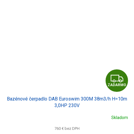
Z
ZADARMO
A
Bazénové čerpadlo DAB Euroswim 300M 38m3/h H=10m
D
3,0HP 230V
A
Skladom
R
760 € bez DPH