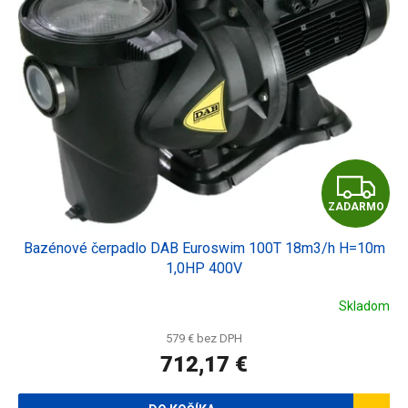
Z
ZADARMO
A
Bazénové čerpadlo DAB Euroswim 100T 18m3/h H=10m
D
1,0HP 400V
A
Skladom
R
579 € bez DPH
712,17 €
M