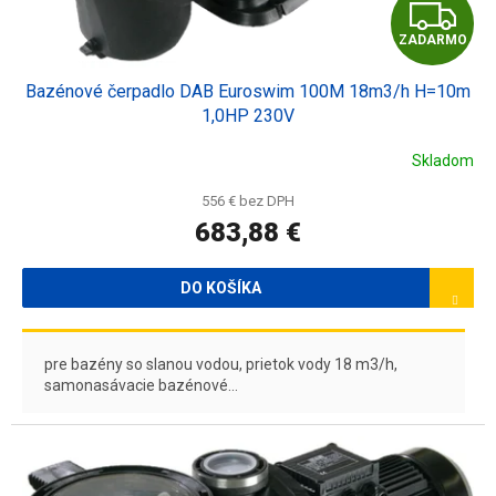
Z
ZADARMO
A
Bazénové čerpadlo DAB Euroswim 100M 18m3/h H=10m
D
1,0HP 230V
A
Skladom
R
556 € bez DPH
683,88 €
M
O
DO KOŠÍKA
pre bazény so slanou vodou, prietok vody 18 m3/h,
samonasávacie bazénové...