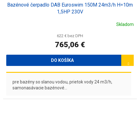
Bazénové čerpadlo DAB Euroswim 150M 24m3/h H=10m
D
1,5HP 230V
A
Skladom
R
622 € bez DPH
765,06 €
M
O
DO KOŠÍKA
pre bazény so slanou vodou, prietok vody 24 m3/h,
samonasávacie bazénové...