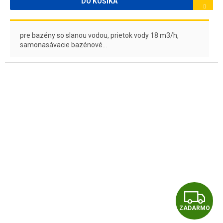
O
DO KOŠÍKA
pre bazény so slanou vodou, prietok vody 18 m3/h,
samonasávacie bazénové...
Z
ZADARMO
A