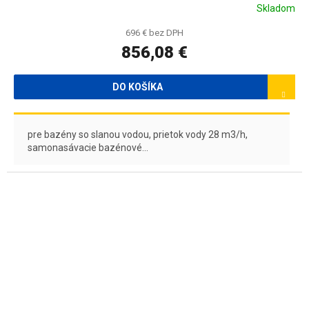
A
Skladom
R
696 € bez DPH
856,08 €
M
O
DO KOŠÍKA
pre bazény so slanou vodou, prietok vody 28 m3/h,
samonasávacie bazénové...