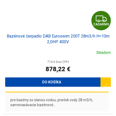
Z
ZADARMO
A
Bazénové čerpadlo DAB Euroswim 200T 28m3/h H=10m
D
2,0HP 400V
A
Skladom
R
714 € bez DPH
878,22 €
M
O
DO KOŠÍKA
pre bazény so slanou vodou, prietok vody 28 m3/h,
samonasávacie bazénové...