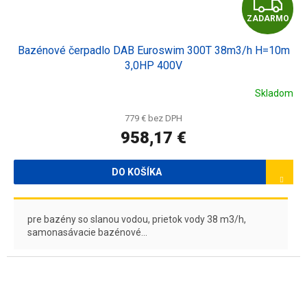
Z
ZADARMO
A
Bazénové čerpadlo DAB Euroswim 300T 38m3/h H=10m
D
3,0HP 400V
A
Skladom
R
779 € bez DPH
958,17 €
M
O
DO KOŠÍKA
pre bazény so slanou vodou, prietok vody 38 m3/h,
samonasávacie bazénové...