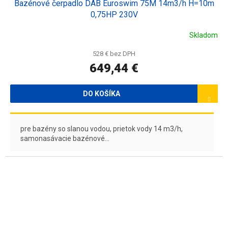
Bazénové čerpadlo DAB Euroswim 75M 14m3/h H=10m
D
0,75HP 230V
A
Skladom
R
528 € bez DPH
649,44 €
M
O
DO KOŠÍKA
pre bazény so slanou vodou, prietok vody 14 m3/h,
samonasávacie bazénové...