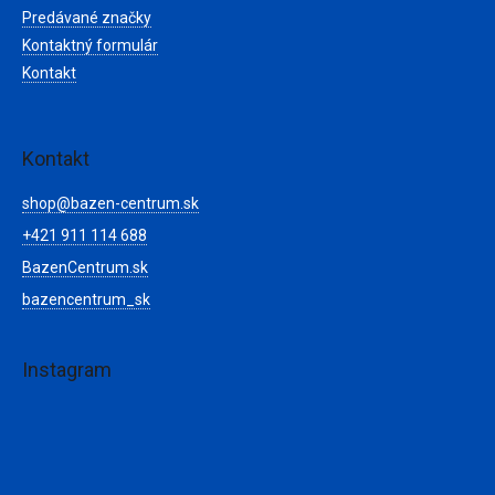
i
Predávané značky
s
Kontaktný formulár
u
Kontakt
Kontakt
shop
@
bazen-centrum.sk
+421 911 114 688
BazenCentrum.sk
bazencentrum_sk
Instagram