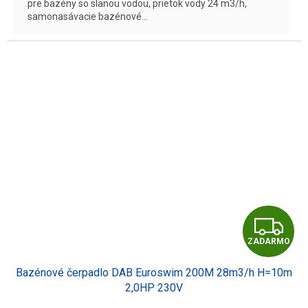
pre bazény so slanou vodou, prietok vody 24 m3/h,
samonasávacie bazénové...
Z
ZADARMO
A
Bazénové čerpadlo DAB Euroswim 200M 28m3/h H=10m
D
2,0HP 230V