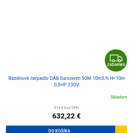
Z
ZADARMO
A
Bazénové čerpadlo DAB Euroswim 50M 10m3/h H=10m
D
0,5HP 230V
A
Skladom
R
514 € bez DPH
632,22 €
M
O
DO KOŠÍKA