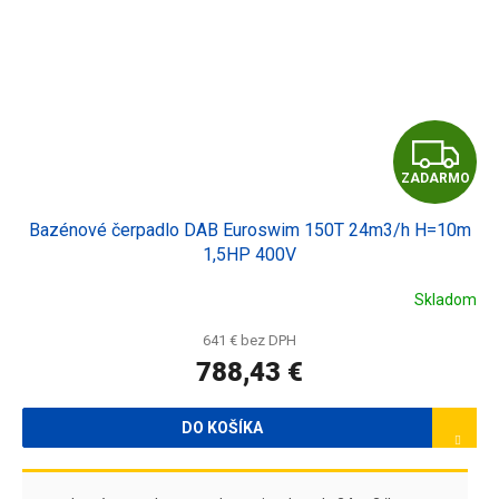
Z
ZADARMO
A
Bazénové čerpadlo DAB Euroswim 150T 24m3/h H=10m
D
1,5HP 400V
A
Skladom
R
641 € bez DPH
788,43 €
M
O
DO KOŠÍKA