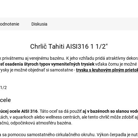
A
R
odnotenie
Diskusia
M
Chrlič Tahiti AISI316 1 1/2"
k privátnemu aj verejnému bazénu. K jeho vzhľadu pridá atraktívny dekora
O
ť osadenia štyroch typov vymeniteľných trysiek
vďaka čomu je možné me
Trysky je možné objednať si samostatne -
trysku s
kruhovým plným priet
ocele
úcej ocele AISI 316
. Táto oceľ sa dá použiť
aj v bazénoch so slanou vod
ch, v aquarkoch alebo wellness centrách, ale tento chrlič môže zdobiť 
axačnú, odpočinkovú atmosféru bazéna.
a sa pomocou samostatného cirkulačného okruhu. Výkon čerpadla je nutné