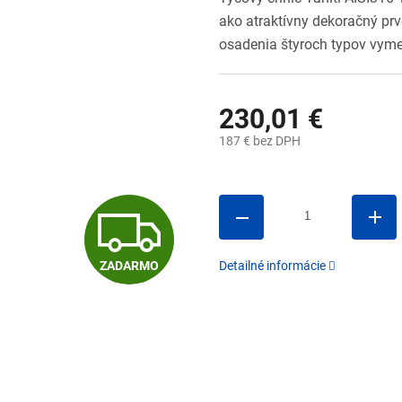
ako atraktívny dekoračný pr
osadenia štyroch typov vymen
230,01 €
187 € bez DPH
Jednotková
cena:
Z
ZADARMO
Detailné informácie
A
D