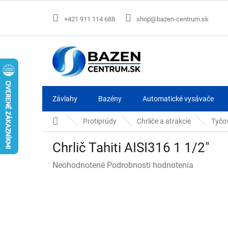
Prejsť
na
+421 911 114 688
shop@bazen-centrum.sk
obsah
Závlahy
Bazény
Automatické vysávače
Domov
Protiprúdy
Chrliče a atrakcie
Tyčov
Chrlič Tahiti AISI316 1 1/2"
Priemerné
Neohodnotené
Podrobnosti hodnotenia
hodnotenie
produktu
je
0,0
z