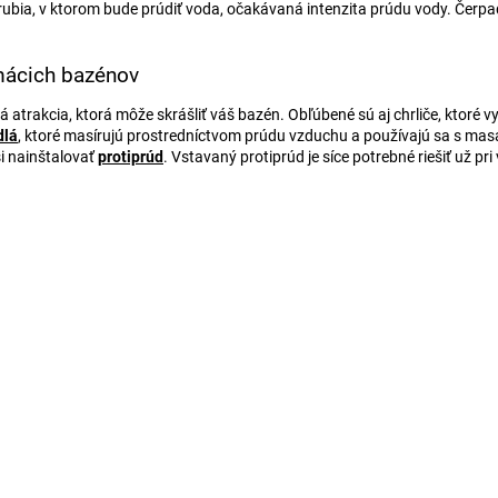
trubia, v ktorom bude prúdiť voda, očakávaná intenzita prúdu vody. Čerpa
omácich bazénov
á atrakcia, ktorá môže skrášliť váš bazén. Obľúbené sú aj chrliče, ktoré 
dlá
, ktoré masírujú prostredníctvom prúdu vzduchu a používajú sa s masá
si nainštalovať
protiprúd
. Vstavaný protiprúd je síce potrebné riešiť už pr