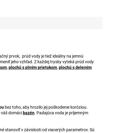
čný prvok, prúd vody je tiež ideálny na jemnú
niť jeho vzhľad. Z každej trysky vyteká prúd vody
okom
,
plochú s plným prietokom
,
plochú s deleným
ou
bez toho, aby hrozilo jej poškodenie koróziou.
aj váš domáci
bazén
. Padajúca voda je príjemným
 stanoviť v závislosti od viacerých parametrov. Sú