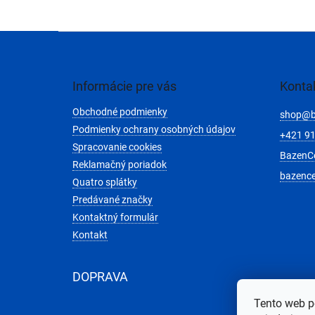
Z
á
p
ä
Informácie pre vás
Konta
t
Obchodné podmienky
i
shop
@
e
Podmienky ochrany osobných údajov
+421 91
Spracovanie cookies
BazenC
Reklamačný poriadok
bazenc
Quatro splátky
Predávané značky
Kontaktný formulár
Kontakt
DOPRAVA
Tento web p