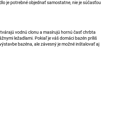
dlo je potrebné objednať samostatne, nie je súčasťou
vytvárajú vodnú clonu a masírujú hornú časť chrbta
žnymi ležadlami. Pokiaľ je váš domáci bazén príliš
i výstavbe bazéna, ale závesný je možné inštalovať aj