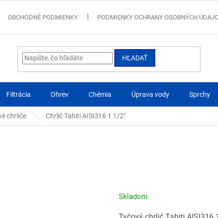
OBCHODNÉ PODMIENKY
PODMIENKY OCHRANY OSOBNÝCH ÚDAJ
HĽADAŤ
Filtrácia
Ohrev
Chémia
Úprava vody
Sprchy
é chrliče
Chrlič Tahiti AISI316 1 1/2"
Skladom
Tyčový chrlič Tahiti AISI316 