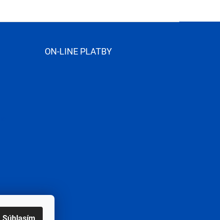
ON-LINE PLATBY
me
Súhlasím