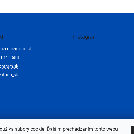
kt
Instagram
bazen-centrum.sk
1 114 688
entrum.sk
Sledovať na Instagra
entrum_sk
oužíva súbory cookie. Ďalším prechádzaním tohto webu