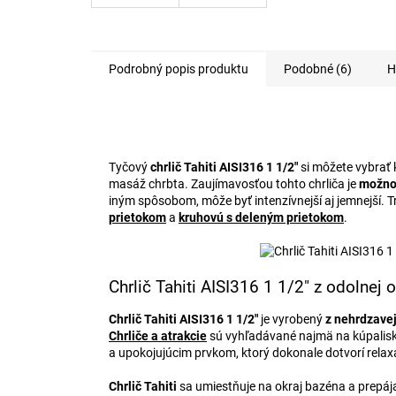
Podrobný popis produktu
Podobné (6)
H
Tyčový
chrlič Tahiti AISI316 1 1/2"
si môžete vybrať 
masáž chrbta. Zaujímavosťou tohto chrliča je
možnos
iným spôsobom, môže byť intenzívnejší aj jemnejší. 
prietokom
a
kruhovú s deleným prietokom
.
Chrlič Tahiti AISI316 1 1/2" z odolnej 
Chrlič Tahiti AISI316 1 1/2"
je vyrobený
z nehrdzavej
Chrliče a atrakcie
sú vyhľadávané najmä na kúpaliská
a upokojujúcim prvkom, ktorý dokonale dotvorí rel
Chrlič Tahiti
sa umiestňuje na okraj bazéna a prepáj