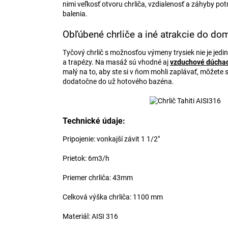
nimi veľkosť otvoru chrliča, vzdialenosť a záhyby po
balenia.
Obľúbené chrliče a iné atrakcie do d
Tyčový chrlič s možnosťou výmeny trysiek nie je jedin
a trapézy. Na masáž sú vhodné aj
vzduchové dúcha
malý na to, aby ste si v ňom mohli zaplávať, môžete 
dodatočne do už hotového bazéna.
Technické údaje:
Pripojenie: vonkajší závit 1 1/2"
Prietok: 6m3/h
Priemer chrliča: 43mm
Celková výška chrliča: 1100 mm
Materiál: AISI 316