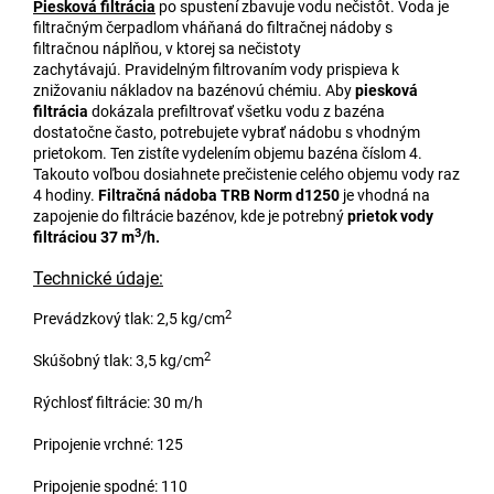
Piesková filtrácia
po spustení zbavuje vodu nečistôt. Voda je
filtračným čerpadlom vháňaná do filtračnej nádoby s
filtračnou náplňou, v ktorej sa nečistoty
zachytávajú. Pravidelným filtrovaním vody prispieva k
znižovaniu nákladov na bazénovú chémiu. Aby
piesková
filtrácia
dokázala prefiltrovať všetku vodu z bazéna
dostatočne často, potrebujete vybrať nádobu s vhodným
prietokom. Ten zistíte vydelením objemu bazéna číslom 4.
Takouto voľbou dosiahnete prečistenie celého objemu vody raz
4 hodiny.
Filtračná nádoba
TRB Norm d1250
je vhodná na
zapojenie do filtrácie bazénov, kde je potrebný
prietok vody
3
filtráciou 37 m
/h.
Technické údaje:
2
Prevádzkový tlak: 2,5 kg/cm
2
Skúšobný tlak: 3,5 kg/cm
Rýchlosť filtrácie: 30 m/h
Pripojenie vrchné: 125
Pripojenie spodné: 110