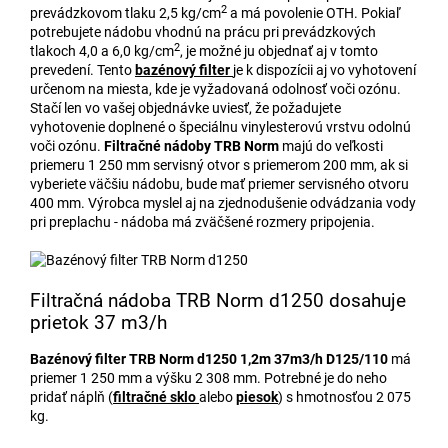
2
prevádzkovom tlaku 2,5 kg/cm
a má povolenie OTH. Pokiaľ
potrebujete nádobu vhodnú na prácu pri prevádzkových
2
tlakoch 4,0 a 6,0 kg/cm
, je možné ju objednať aj v tomto
prevedení. Tento
bazénový filter
je k dispozícii aj vo vyhotovení
určenom na miesta, kde je vyžadovaná odolnosť voči ozónu.
Stačí len vo vašej objednávke uviesť, že požadujete
vyhotovenie doplnené o špeciálnu vinylesterovú vrstvu odolnú
voči ozónu.
Filtračné nádoby
TRB Norm
majú do veľkosti
priemeru 1 250 mm servisný otvor s priemerom 200 mm, ak si
vyberiete väčšiu nádobu, bude mať priemer servisného otvoru
400 mm. Výrobca myslel aj na zjednodušenie odvádzania vody
pri preplachu - nádoba má zväčšené rozmery pripojenia.
Filtračná nádoba TRB Norm d1250 dosahuje
prietok 37 m3/h
Bazénový filter TRB Norm d1250 1,2m 37m3/h D125/110
má
priemer 1 250 mm a výšku 2 308 mm. Potrebné je do neho
pridať náplň (
filtračné sklo
alebo
piesok
) s hmotnosťou 2 075
kg.