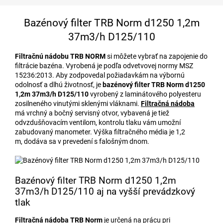
Bazénový filter TRB Norm d1250 1,2m
37m3/h D125/110
Filtračnú nádobu TRB NORM
si môžete vybrať na zapojenie do
filtrácie bazéna. Vyrobená je podľa odvetvovej normy MSZ
15236:2013. Aby zodpovedal požiadavkám na výbornú
odolnosť a dlhú životnosť, je
bazénový filter TRB Norm d1250
1,2m 37m3/h D125/110
vyrobený z laminátového polyesteru
zosilneného vinutými sklenými vláknami.
Filtračná nádoba
má vrchný a bočný servisný otvor, vybavená je tiež
odvzdušňovacím ventilom, kontrolu tlaku vám umožní
zabudovaný manometer. Výška filtračného média je 1,2
m, dodáva sa v prevedení s falošným dnom.
Bazénový filter TRB Norm d1250 1,2m
37m3/h D125/110 aj na vyšší prevádzkový
tlak
Filtračná nádoba
TRB Norm
je určená na prácu pri