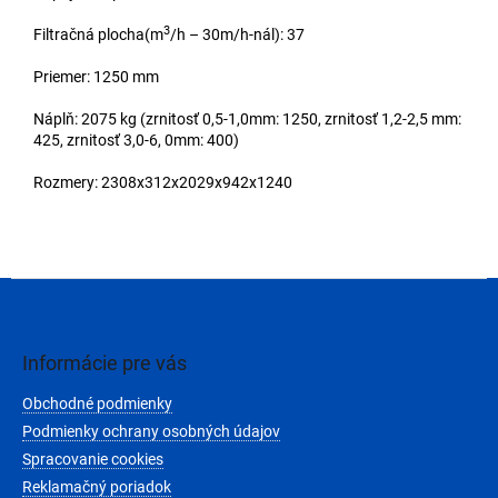
3
Filtračná plocha(m
/h – 30m/h-nál): 37
Priemer: 1250 mm
Náplň: 2075 kg (zrnitosť 0,5-1,0mm: 1250, zrnitosť 1,2-2,5 mm:
425, zrnitosť 3,0-6, 0mm: 400)
Rozmery: 2308x312x2029x942x1240
Z
á
p
ä
Informácie pre vás
t
Obchodné podmienky
i
e
Podmienky ochrany osobných údajov
Spracovanie cookies
Reklamačný poriadok