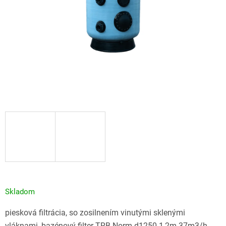
Skladom
piesková filtrácia, so zosilnením vinutými sklenými
vláknami, bazénový filter TRB Norm d1250 1,2m 37m3/h