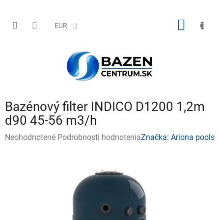
Prejsť
na
obsah
NÁKU
EUR
KOŠÍK
Bazénový filter INDICO D1200 1,2m
d90 45-56 m3/h
Priemerné
Neohodnotené
Podrobnosti hodnotenia
Značka:
Ariona pools
hodnotenie
produktu
je
0,0
z
5
hviezdičiek.