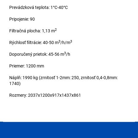
Prevádzková teplota: 1°C-40°C
Pripojenie: 90
2
Filtračná plocha: 1,13 m
3
3
Rýchlosť filtrácie: 40-50 m
/h/m
3
Doporučený prietok: 45-56 m
/h
Priemer: 1200 mm
Náplň: 1990 kg (zrnitosť 1-2mm: 250, zrnitosť 0,4-0,8mm:
1740)
Rozmery: 2037x1200x917x1437x861
Z
á