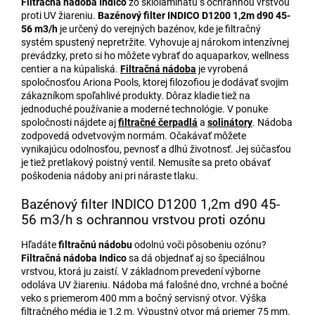
Filtračná nádoba Indico
zo sklolaminátu s ochrannou vrstvou
proti UV žiareniu.
Bazénový filter INDICO D1200 1,2m d90 45-
56 m3/h
je určený do verejných bazénov, kde je filtračný
systém spustený nepretržite. Vyhovuje aj nárokom intenzívnej
prevádzky, preto si ho môžete vybrať do aquaparkov, wellness
centier a na kúpaliská.
Filtračná nádoba
je vyrobená
spoločnosťou Ariona Pools, ktorej filozofiou je dodávať svojim
zákazníkom spoľahlivé produkty. Dôraz kladie tiež na
jednoduché používanie a moderné technológie. V ponuke
spoločnosti nájdete aj
filtračné čerpadlá
a
solinátory
. Nádoba
zodpovedá odvetvovým normám. Očakávať môžete
vynikajúcu odolnosťou, pevnosť a dlhú životnosť. Jej súčasťou
je tiež pretlakový poistný ventil. Nemusíte sa preto obávať
poškodenia nádoby ani pri náraste tlaku.
Bazénový filter INDICO D1200 1,2m d90 45-
56 m3/h s ochrannou vrstvou proti ozónu
Hľadáte
filtračnú nádobu
odolnú voči pôsobeniu ozónu?
Filtračná nádoba Indico
sa dá objednať aj so špeciálnou
vrstvou, ktorá ju zaistí. V základnom prevedení výborne
odoláva UV žiareniu. Nádoba má falošné dno, vrchné a bočné
veko s priemerom 400 mm a bočný servisný otvor. Výška
filtračného média je 1,2 m. Výpustný otvor má priemer 75 mm.