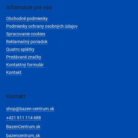
p
ä
Informácie pre vás
t
Obchodné podmienky
i
e
Podmienky ochrany osobných údajov
Spracovanie cookies
Reklamačný poriadok
Quatro splátky
Predávané značky
Kontaktný formulár
Kontakt
Kontakt
shop
@
bazen-centrum.sk
+421 911 114 688
BazenCentrum.sk
bazencentrum_sk