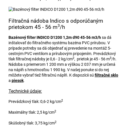
Filtračná nádoba Indico s odporúčaným
3
prietokom 45 - 56 m
/h
Bazénový filter INDICO D1200 1,2m d90 45-56 m3/h
sa dá
inštalovať do filtračného systému bazéna PVC prírubou. V
prípade potreby sa dá objednať aj prevedenie na montáž 5-
cestným PVC ventilom a prírubovým pripojením. Prevádzkový
2
3
tlak filtračnej nádoby je 0,6 - 2 kg/cm
, prietok je 45 - 56 m
/h.
Nádoba s priemerom 1 200 mm a výškou 2 037 mm je určená
na náplň s hmotnosťou 1 990 kg. V našej ponuke si do nej
môžete vybrať tiež filtračnú náplň. K dispozícii sú
filtračné sklo
a
piesok
.
Technické údaje:
2
Prevádzkový tlak: 0,6-2 kg/cm
2
Maximálny tlak: 2,5 kg/cm
2
Skúšobný tlak: 3,75 kg/cm