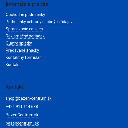
ä
Informácie pre vás
t
Obchodné podmienky
i
e
Podmienky ochrany osobných údajov
Spracovanie cookies
Reklamačný poriadok
Quatro splátky
Predávané značky
Kontaktný formulár
Kontakt
Kontakt
shop
@
bazen-centrum.sk
+421 911 114 688
BazenCentrum.sk
bazencentrum_sk