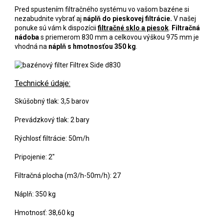
Pred spustením filtračného systému vo vašom bazéne si
nezabudnite vybrať aj
náplň do pieskovej filtrácie.
V našej
ponuke sú vám k dispozícii
filtračné sklo a piesok
.
Filtračná
nádoba
s priemerom 830 mm a celkovou výškou 975 mm je
vhodná na
náplň s hmotnosťou 350 kg
.
Technické údaje:
Skúšobný tlak: 3,5 barov
Prevádzkový tlak: 2 bary
Rýchlosť filtrácie: 50m/h
Pripojenie: 2"
Filtračná plocha (m3/h-50m/h): 27
Náplň: 350 kg
Hmotnosť: 38,60 kg