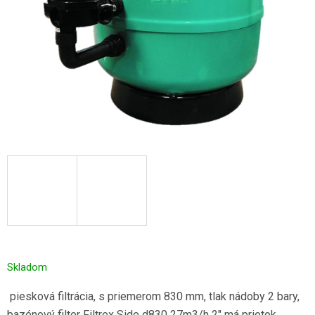
Skladom
piesková filtrácia, s priemerom 830 mm, tlak nádoby 2 bary,
bazénový filter Filtrex Side d830 27m3/h 2" má prietok