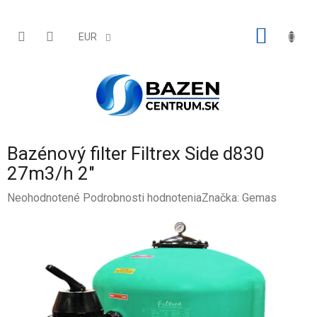
Prejsť
na
obsah
NÁKU
EUR
KOŠÍK
Bazénový filter Filtrex Side d830
27m3/h 2"
Priemerné
Neohodnotené
Podrobnosti hodnotenia
Značka:
Gemas
hodnotenie
produktu
je
0,0
z
5
hviezdičiek.