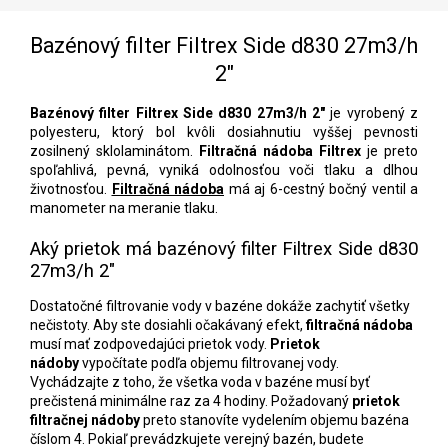
Bazénový filter Filtrex Side d830 27m3/h
2"
Bazénový filter Filtrex Side d830 27m3/h 2"
je vyrobený z
polyesteru, ktorý bol kvôli dosiahnutiu vyššej pevnosti
zosilnený sklolaminátom.
Filtračná nádoba Filtrex
je preto
spoľahlivá, pevná, vyniká odolnosťou voči tlaku a dlhou
životnosťou.
Filtračná nádoba
má aj 6-cestný bočný ventil a
manometer na meranie tlaku.
Aký prietok má bazénový filter Filtrex Side d830
27m3/h 2"
Dostatočné filtrovanie vody v bazéne dokáže zachytiť všetky
nečistoty. Aby ste dosiahli očakávaný efekt,
filtračná nádoba
musí mať zodpovedajúci prietok vody.
Prietok
nádoby
vypočítate podľa objemu filtrovanej vody.
Vychádzajte z toho, že všetka voda v bazéne musí byť
prečistená minimálne raz za 4 hodiny. Požadovaný
prietok
filtračnej nádoby
preto stanovíte vydelením objemu bazéna
číslom 4. Pokiaľ prevádzkujete verejný bazén, budete