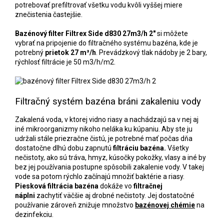
potrebovať prefiltrovať všetku vodu kvôli vyššej miere
znečistenia častejšie.
Bazénový filter Filtrex Side d830 27m3/h 2"
si môžete
vybrať na pripojenie do filtračného systému bazéna, kde je
potrebný
prietok 27 m³/h
. Prevádzkový tlak nádoby je 2 bary,
rýchlosť filtrácie je
50 m3/h/m2
.
Filtračný systém bazéna bráni zakaleniu vody
Zakalená voda, v ktorej vidno riasy a nachádzajú sa v nej aj
iné mikroorganizmy nikoho neláka ku kúpaniu. Aby ste ju
udržali stále priezračne čistú, je potrebné mať počas dňa
dostatočne dlhú dobu zapnutú
filtráciu bazéna.
Všetky
nečistoty, ako sú tráva, hmyz, kúsočky pokožky, vlasy a iné by
bez jej používania postupne spôsobili zakalenie vody. V takej
vode sa potom rýchlo začínajú množiť baktérie a riasy.
Piesková filtrácia bazéna
dokáže vo
filtračnej
náplni
zachytiť väčšie aj drobné nečistoty. Jej dostatočné
používanie zároveň znižuje množstvo
bazénovej chémie
na
dezinfekciu.