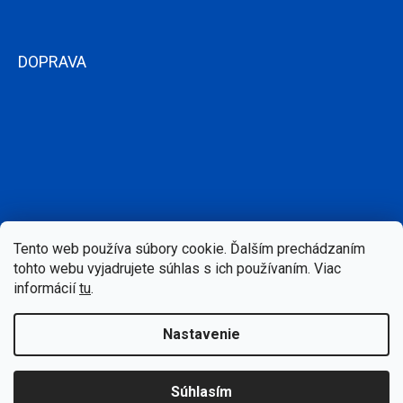
DOPRAVA
Tento web používa súbory cookie. Ďalším prechádzaním
tohto webu vyjadrujete súhlas s ich používaním. Viac
informácií
tu
.
Nastavenie
Copyright 2026
Bazen-Centrum.sk
. Všetky práva vyhradené.
Súhlasím
Upraviť nastavenie cookies