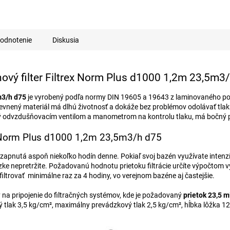
odnotenie
Diskusia
ový filter Filtrex Norm Plus d1000 1,2m 23,5m3
m3/h d75
je vyrobený podľa normy DIN 19605 a 19643 z laminovaného po
vnený materiál má dlhú životnosť a dokáže bez problémov odolávať tlaku f
ý odvzdušňovacím ventilom a manometrom na kontrolu tlaku, má bočný p
ex Norm Plus d1000 1,2m 23,5m3/h d75
pnutá aspoň niekoľko hodín denne. Pokiaľ svoj bazén využívate intenzívn
ke nepretržite. Požadovanú hodnotu prietoku filtrácie určíte výpočtom 
iltrovať minimálne raz za 4 hodiny, vo verejnom bazéne aj častejšie.
 na pripojenie do filtračných systémov, kde je požadovaný
prietok 23,5 m
ný tlak 3,5 kg/cm², maximálny prevádzkový tlak 2,5 kg/cm², hĺbka lôžka 1