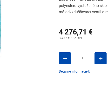
polyesteru vystuženého sklen
má odvzdušňovací ventil a m
4 276,71 €
3 477 € bez DPH
Jednotková
cena:
Detailné informácie