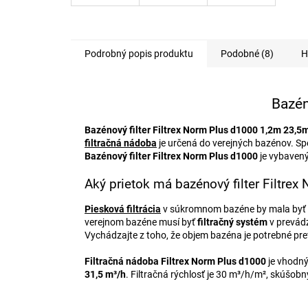
Podrobný popis produktu
Podobné (8)
H
Bazén
Bazénový filter Filtrex Norm Plus d1000 1,2m 23,5
filtračná nádoba
je určená do verejných bazénov. Spe
Bazénový filter Filtrex Norm Plus d1000
je vybaven
Aký prietok má bazénový filter Filtr
Piesková filtrácia
v súkromnom bazéne by mala byť za
verejnom bazéne musí byť
filtračný systém
v prevádz
Vychádzajte z toho, že objem bazéna je potrebné pref
Filtračná nádoba Filtrex Norm Plus d1000
je vhodný
31,5 m³/h
. Filtračná rýchlosť je 30 m³/h/m², skúšob