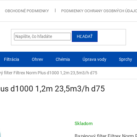
OBCHODNÉ PODMIENKY
PODMIENKY OCHRANY OSOBNÝCH ÚDAJ
HĽADAŤ
Filtrácia
Ohrev
Chémia
Úprava vody
Sprchy
ý filter Filtrex Norm Plus d1000 1,2m 23,5m3/h d75
 Plus d1000 1,2m 23,5m3/h d75
Skladom
Bazénový filter Filtrex Nor