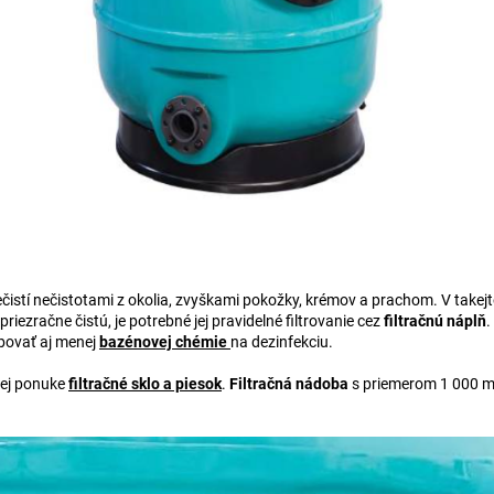
ečistí nečistotami z okolia, zvyškami pokožky, krémov a prachom. V takejt
riezračne čistú, je potrebné jej pravidelné filtrovanie cez
filtračnú náplň
.
ebovať aj menej
bazénovej chémie
na dezinfekciu.
ej ponuke
filtračné sklo a piesok
.
Filtračná nádoba
s priemerom 1 000 