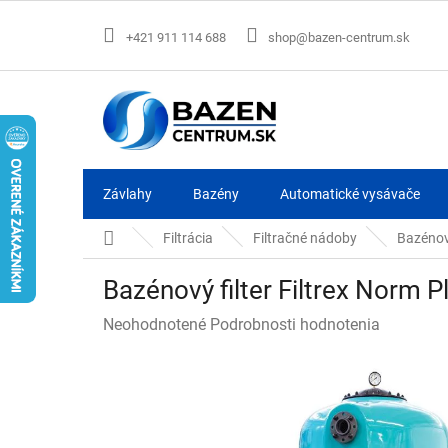
Prejsť
na
+421 911 114 688
shop@bazen-centrum.sk
obsah
Závlahy
Bazény
Automatické vysávače
Domov
Filtrácia
Filtračné nádoby
Bazénov
Bazénový filter Filtrex Norm
Priemerné
Neohodnotené
Podrobnosti hodnotenia
hodnotenie
produktu
je
0,0
z