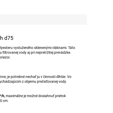
/h d75
lyesteru vystuženého sklenenými vláknami. Táto
iltrovanej vody aj pri nepretržitej prevádzke.
riezor.
e, je potrebné nechať ju v činnosti dlhšie. Vo
vychádzajúcim z objemu prečisťovanej vody.
³/h,
maximálne je možné dosiahnuť prietok
20 cm.