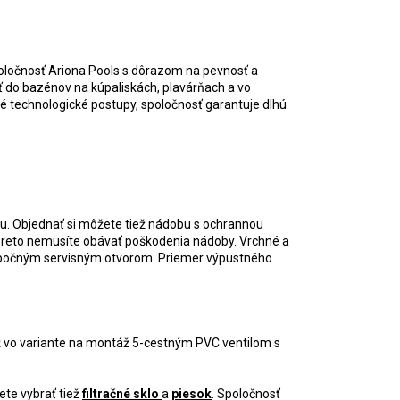
oločnosť Ariona Pools s dôrazom na pevnosť a
ať do bazénov na kúpaliskách, plavárňach a vo
né technologické postupy, spoločnosť garantuje dlhú
iu. Objednať si môžete tiež nádobu s ochrannou
sa preto nemusíte obávať poškodenia nádoby. Vrchné a
 bočným servisným otvorom. Priemer výpustného
iež vo variante na montáž 5-cestným PVC ventilom s
te vybrať tiež
filtračné sklo
a
piesok
. Spoločnosť