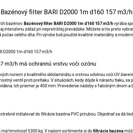
Bazénový filter BARI D2000 1m d160 157 m3/h
ých bazénov.
Bazénový filter BARI D2000 1m d160 157 m3/h
vyrába sp
 aj intenzívnu záťaž pri nepretržitej prevádzke. Môžete si ho preto vybr
á počas celého dňa. Pri výrobe boli použité kvalitné materiálny a moder
57 m3/h má ochrannú vrstvu voči ozónu
ých noriem z kvalitného sklolaminátu s vrstvou odolnou voči UV žiaren
stný ventil proti pretlaku. V situáciách, kedy dôjde k nárastu tlaku, 
 vlákna. Ich priemer je 400 mm. Prevedenie nádoby s falošným dnom a
potrebné inštalovať do filtrácie bazéna PVC prírubou. Objednať sa dá t
ň má hmotnosť 5300 kg.
V našom sortimente si do
filtrácie bazéna
môže