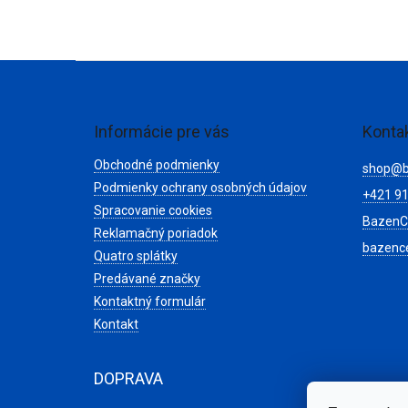
Z
á
p
ä
Informácie pre vás
Konta
t
Obchodné podmienky
i
shop
@
e
Podmienky ochrany osobných údajov
+421 91
Spracovanie cookies
BazenC
Reklamačný poriadok
bazenc
Quatro splátky
Predávané značky
Kontaktný formulár
Kontakt
DOPRAVA