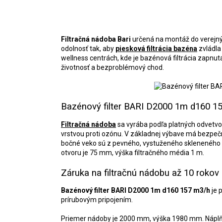
Filtračná nádoba Bari
určená na montáž do verejn
odolnosť tak, aby
piesková filtrácia bazéna
zvládla
wellness centrách, kde je bazénová filtrácia zapnut
životnosť a bezproblémový chod.
Bazénový filter BARI D2000 1m d160 1
Filtračná nádoba
sa vyrába podľa platných odvetvov
vrstvou proti ozónu. V základnej výbave má bezpečno
bočné veko sú z pevného, vystuženého skleneného
otvoru je 75 mm, výška filtračného média 1 m.
Záruka na filtračnú nádobu až 10 rokov
Bazénový filter BARI D2000 1m d160 157 m3/h
je 
prírubovým pripojením.
P
riemer nádoby je 2000 mm, výška 1980 mm. Nápl