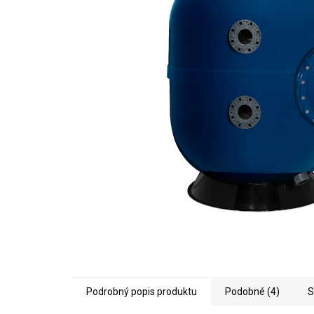
5
hviezdičiek.
Podrobný popis produktu
Podobné (4)
S