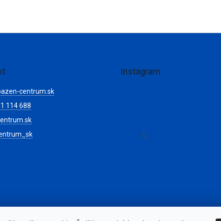
kt
Instagram
bazen-centrum.sk
1 114 688
entrum.sk
Sledovať na Instagr
entrum_sk