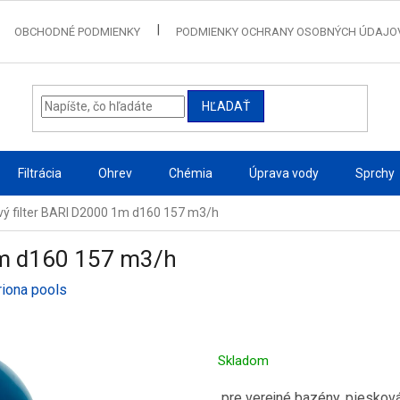
OBCHODNÉ PODMIENKY
PODMIENKY OCHRANY OSOBNÝCH ÚDAJO
HĽADAŤ
Filtrácia
Ohrev
Chémia
Úprava vody
Sprchy
ý filter BARI D2000 1m d160 157 m3/h
1m d160 157 m3/h
riona pools
Skladom
pre verejné bazény, piesková