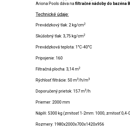
Ariona Pools dáva na
filtračné
nádoby do bazéna B
Technické údaje:
2
Prevádzkový tlak: 2 kg/cm
2
Skúšobný tlak: 3,75 kg/cm
Prevádzková teplota: 1°C-40°C
Pripojenie: 160
2
Filtračná plocha: 3,14 m
3
3
Rýchlosť filtrácie: 50 m
/h/m
3
Doporučený prietok: 157 m
/h
Priemer: 2000 mm
Náplň: 5300 kg (zrnitosť 1-2mm: 1000, zrnitosť 0,
Rozmery: 1980x2000x700x1420x956