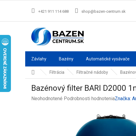
Prejsť
na
+421 911 114 688
shop@bazen-centrum.sk
obsah
Závlahy
Bazény
Automatické vysávače
Domov
Filtrácia
Filtračné nádoby
Bazénov
Bazénový filter BARI D2000 
Priemerné
Neohodnotené
Podrobnosti hodnotenia
Značka:
A
hodnotenie
produktu
je
0,0
z