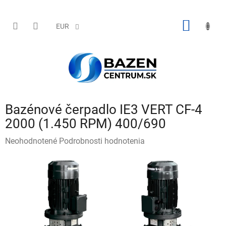
Prejsť
na
obsah
NÁKU
EUR
KOŠÍK
Bazénové čerpadlo IE3 VERT CF-4
2000 (1.450 RPM) 400/690
Priemerné
Neohodnotené
Podrobnosti hodnotenia
hodnotenie
produktu
je
0,0
z
5
hviezdičiek.