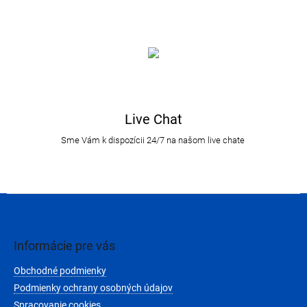
Live Chat
Sme Vám k dispozícii 24/7 na našom live chate
Z
á
p
ä
Informácie pre vás
t
Obchodné podmienky
i
e
Podmienky ochrany osobných údajov
Spracovanie cookies