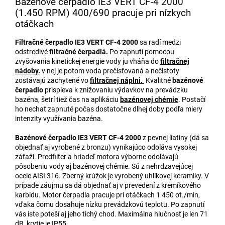
Bazénové čerpadlo IE3 VERT CF-4 2000
(1.450 RPM) 400/690 pracuje pri nízkych
otáčkach
Filtračné čerpadlo
IE3 VERT CF-4 2000
sa radí medzi
odstredivé
filtračné čerpadlá.
Po zapnutí pomocou
zvyšovania kinetickej energie vody ju vháňa do
filtračnej
nádoby.
v nej je potom voda prečisťovaná a nečistoty
zostávajú zachytené vo
filtračnej náplni.
Kvalitné
bazénové
čerpadlo
prispieva k znižovaniu výdavkov na prevádzku
bazéna, šetrí tiež čas na aplikáciu
bazénovej chémie
. Postačí
ho nechať zapnuté počas dostatočne dlhej doby podľa miery
intenzity využívania bazéna.
Bazénové čerpadlo
IE3 VERT CF-4 2000
z pevnej liatiny (dá sa
objednať aj vyrobené z bronzu) vynikajúco odoláva vysokej
záťaži. Predfilter a hriadeľ motora výborne odolávajú
pôsobeniu vody aj bazénovej chémie. Sú z nehrdzavejúcej
ocele AISI 316. Zberný krúžok je vyrobený uhlíkovej keramiky. V
prípade záujmu sa dá objednať aj v prevedení z kremíkového
karbidu. Motor čerpadla pracuje pri otáčkach 1 450 ot./min,
vďaka čomu dosahuje nízku prevádzkovú teplotu. Po zapnutí
vás iste poteší aj jeho tichý chod. Maximálna hlučnosť je len 71
dB, krytie je IP55.