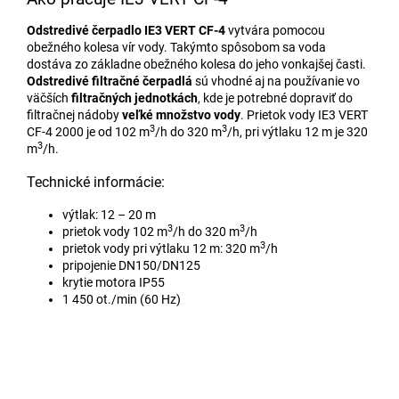
Odstredivé čerpadlo
IE3 VERT CF-4
vytvára pomocou
obežného kolesa vír vody. Takýmto spôsobom sa voda
dostáva zo základne obežného kolesa do jeho vonkajšej časti.
Odstredivé filtračné čerpadlá
sú vhodné aj na používanie vo
väčších
filtračných jednotkách
, kde je potrebné dopraviť do
filtračnej nádoby
veľké množstvo vody
. Prietok vody IE3 VERT
3
3
CF-4 2000 je od 102 m
/h do 320 m
/h, pri výtlaku 12 m je 320
3
m
/h.
Technické informácie:
výtlak: 12 – 20 m
3
3
prietok vody 102 m
/h do 320 m
/h
3
prietok vody pri výtlaku 12 m: 320 m
/h
pripojenie DN150/DN125
krytie motora IP55
1 450 ot./min (60 Hz)