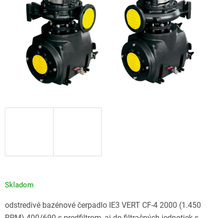
Skladom
odstredivé bazénové čerpadlo IE3 VERT CF-4 2000 (1.450
RPM) 400/690 s predfiltrom, aj do filtračných jednotiek s