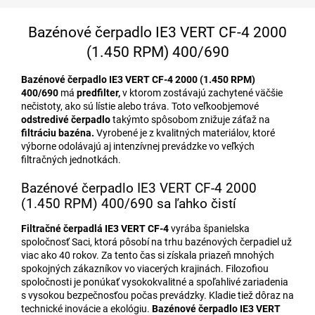
Bazénové čerpadlo IE3 VERT CF-4 2000
(1.450 RPM) 400/690
Bazénové čerpadlo IE3 VERT CF-4 2000 (1.450 RPM)
400/690
má
predfilter,
v ktorom zostávajú zachytené väčšie
nečistoty, ako sú lístie alebo tráva. Toto veľkoobjemové
odstredivé čerpadlo
takýmto spôsobom znižuje záťaž na
filtráciu bazéna.
Vyrobené je z kvalitných materiálov, ktoré
výborne odolávajú aj intenzívnej prevádzke vo veľkých
filtračných jednotkách.
Bazénové čerpadlo IE3 VERT CF-4 2000
(1.450 RPM) 400/690 sa ľahko čistí
Filtračné čerpadlá IE3 VERT CF-4
vyrába španielska
spoločnosť Saci, ktorá pôsobí na trhu bazénových čerpadiel už
viac ako 40 rokov. Za tento čas si získala priazeň mnohých
spokojných zákazníkov vo viacerých krajinách. Filozofiou
spoločnosti je ponúkať vysokokvalitné a spoľahlivé zariadenia
s vysokou bezpečnosťou počas prevádzky. Kladie tiež dôraz na
technické inovácie a ekológiu.
Bazénové čerpadlo
IE3 VERT