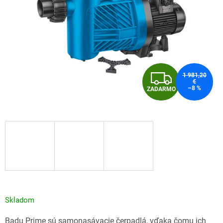
Z
1 981,20
€
–8 %
ZADARMO
A
D
A
R
M
O
Skladom
Badu Prime sú samonasávacie čerpadlá, vďaka čomu ich