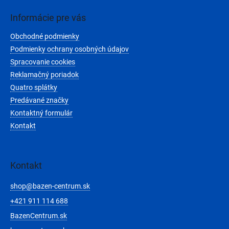
p
ä
Informácie pre vás
t
Obchodné podmienky
i
e
Podmienky ochrany osobných údajov
Spracovanie cookies
Reklamačný poriadok
Quatro splátky
Predávané značky
Kontaktný formulár
Kontakt
Kontakt
shop
@
bazen-centrum.sk
+421 911 114 688
BazenCentrum.sk