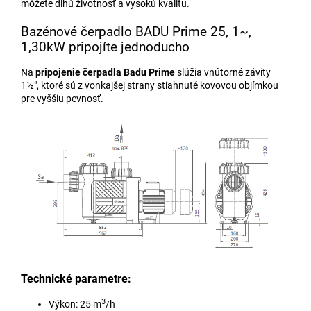
môžete dlhú životnosť a vysokú kvalitu.
Bazénové čerpadlo BADU Prime 25, 1~,
1,30kW pripojíte jednoducho
Na
pripojenie čerpadla Badu Prime
slúžia vnútorné závity
1½", ktoré sú z vonkajšej strany stiahnuté kovovou objímkou
pre vyššiu pevnosť.
Technické parametre:
3
Výkon: 25 m
/h