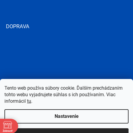
DOPRAVA
Tento web používa súbory cookie. Ďalším prechádzaním
tohto webu vyjadrujete súhlas s ich používaním. Viac
informácií
tu
.
Nastavenie
Copyright 2026
Bazen-Centrum.sk
. Všetky práva vyhradené.
Upraviť
Zobraziť