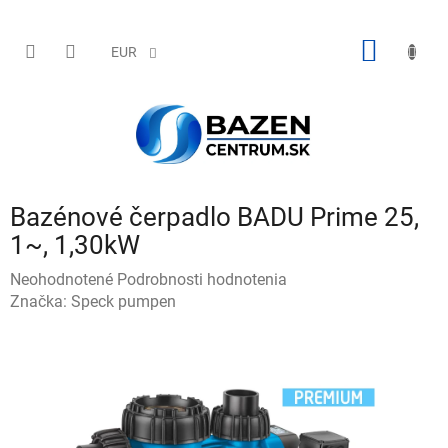
Prejsť
na
obsah
NÁKU
EUR
KOŠÍK
Bazénové čerpadlo BADU Prime 25,
1~, 1,30kW
Priemerné
Neohodnotené
Podrobnosti hodnotenia
hodnotenie
Značka:
Speck pumpen
produktu
je
0,0
z
5
hviezdičiek.