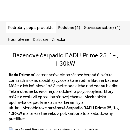
Podrobný popis produktu
Podobné (4)
Súvisiace súbory (1)
Hodnotenie
Diskusia
Značka
Bazénové čerpadlo BADU Prime 25, 1~,
1,30kW
Badu Prime
sú samonasávacie bazénové čerpadlá, vďaka
čomu ich možno osadiť aj vyššie ako je vodná hladina bazéna.
Môžete ich inštalovať až 3 metre pod alebo nad vodnú hladinu.
Telo a obežné koleso majú z odolného polypropylénu, ktorý
môžete vystaviť vplyvu bazénovej chémie. Mechanická
upchávka čerpadla je zo zmesi keramiky a
uhlíka. Monoblokové
bazénové čerpadlo BADU Prime 25, 1~,
1,30kW
má priesvitné veko z polykarbonátu a zabudovaný
predfilter.