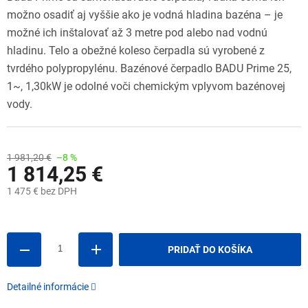
možno osadiť aj vyššie ako je vodná hladina bazéna – je
možné ich inštalovať až 3 metre pod alebo nad vodnú
hladinu. Telo a obežné koleso čerpadla sú vyrobené z
tvrdého polypropylénu. Bazénové čerpadlo BADU Prime 25,
1~, 1,30kW je odolné voči chemickým vplyvom bazénovej
vody.
1 981,20 €
–8 %
1 814,25 €
1 475 € bez DPH
Jednotková
cena:
PRIDAŤ DO KOŠÍKA
Detailné informácie