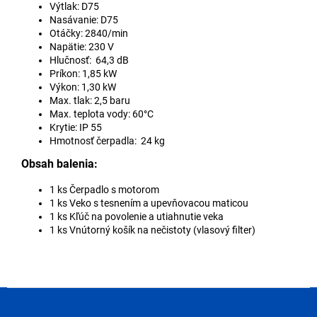
Výtlak: D75
Nasávanie: D75
Otáčky: 2840/min
Napätie: 230 V
Hlučnosť: 64,3 dB
Príkon: 1,85 kW
Výkon: 1,30 kW
Max. tlak: 2,5 baru
Max. teplota vody: 60°C
Krytie: IP 55
Hmotnosť čerpadla: 24 kg
Obsah balenia:
1 ks Čerpadlo s motorom
1 ks Veko s tesnením a upevňovacou maticou
1 ks Kľúč na povolenie a utiahnutie veka
1 ks Vnútorný košík na nečistoty (vlasový filter)
Z
á