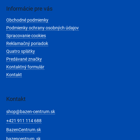
p
ä
Informácie pre vás
t
Obchodné podmienky
i
e
Podmienky ochrany osobných údajov
Spracovanie cookies
Reklamačný poriadok
Quatro splátky
Predávané značky
Kontaktný formulár
Kontakt
Kontakt
shop
@
bazen-centrum.sk
+421 911 114 688
BazenCentrum.sk
bazencentrum_sk