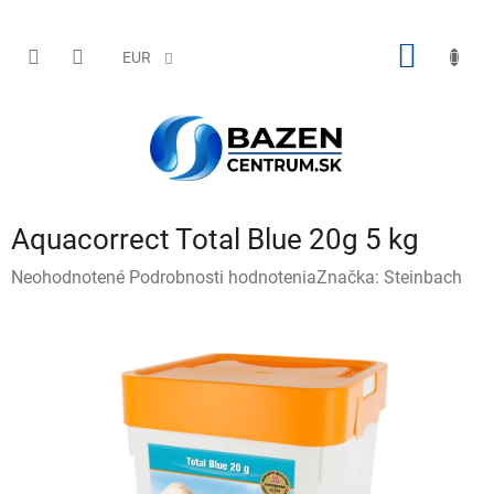
Prejsť
na
obsah
NÁKU
EUR
KOŠÍK
Aquacorrect Total Blue 20g 5 kg
Priemerné
Neohodnotené
Podrobnosti hodnotenia
Značka:
Steinbach
hodnotenie
produktu
je
0,0
z
5
hviezdičiek.