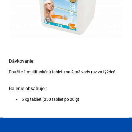
Dávkovanie:
Použite 1 multifunkčnú tabletu na 2 m3 vody raz za týždeň.
Balenie obsahuje :
5 kg tabliet (250 tabliet po 20 g)
Z
á