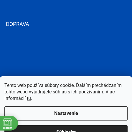
DOPRAVA
Tento web používa súbory cookie. Ďalším prechádzaním
tohto webu vyjadrujete súhlas s ich používaním. Viac
informácií
tu
.
Nastavenie
Copyright 2026
Bazen-Centrum.sk
. Všetky práva vyhradené.
Upraviť
Zobraziť